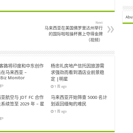
Abu
Next
马来西亚在美国佛罗里达州举行
的国际啦啦操杯赛上夺得金牌
（视频）
ok客路将印度和中东创作
杨忠礼房地产信托因旅游需
在马来西亚 –
求强劲而看到酒店业前景稳
lBiz Monitor
定 |明星
ago
1 周 ago
亚航空与 JDT FC 合作
马来西亚开始筛查 5000 名计
系续签至 2029 年 – 星
划返回缅甸的难民
1 周 ago
ago