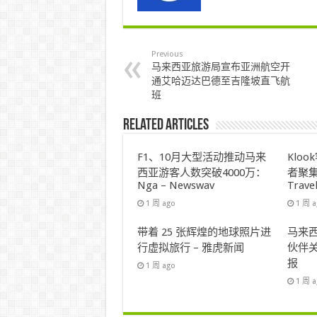
Previous
马来西亚旅游局宣布亚洲航空开
通艾哈迈达巴德至吉隆坡直飞航
班
Related Articles
F1、10月大型活动推动马来
Klo
西亚游客人数突破4000万：
者聚集
Nga – Newswav
Trave
1 周 ago
1 周 
带着 25 张辉煌的地球照片进
马来西
行虚拟旅行 – 雅虎新闻
伙伴关
报
1 周 ago
1 周 