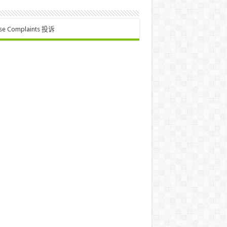
se Complaints 投诉