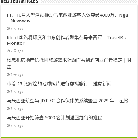
Related Articles
F1、10月大型活动推动马来西亚游客人数突破4000万：Nga
– Newswav
7 天 ago
Klook客路将印度和中东创作者聚集在马来西亚 – TravelBiz
Monitor
7 天 ago
杨忠礼房地产信托因旅游需求强劲而看到酒店业前景稳定 |明
星
7 天 ago
带着 25 张辉煌的地球照片进行虚拟旅行 – 雅虎新闻
7 天 ago
马来西亚航空与 JDT FC 合作伙伴关系续签至 2029 年 – 星报
7 天 ago
马来西亚开始筛查 5000 名计划返回缅甸的难民
7 天 ago