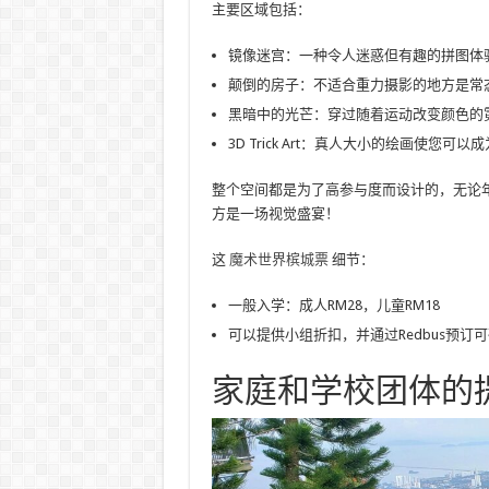
主要区域包括：
镜像迷宫：一种令人迷惑但有趣的拼图体
颠倒的房子：不适合重力摄影的地方是常
黑暗中的光芒：穿过随着运动改变颜色的
3D Trick Art：真人大小的绘画使您可
整个空间都是为了高参与度而设计的，无论年
方是一场视觉盛宴！
这
魔术世界槟城票
细节：
一般入学：成人RM28，儿童RM18
可以提供小组折扣，并通过Redbus预订
家庭和学校团体的