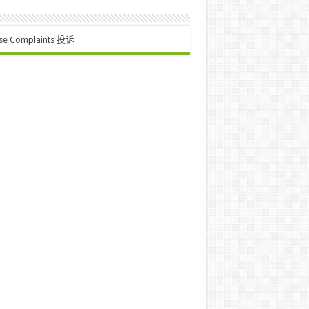
se Complaints 投诉