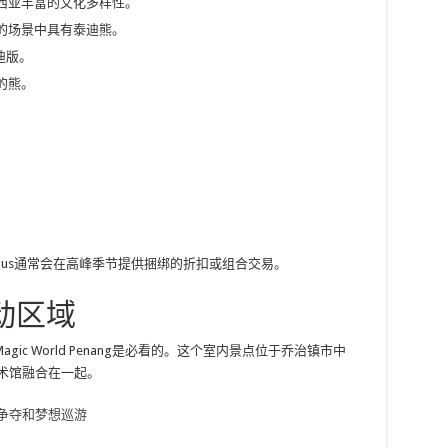
西亚丰富的文化多样性。
的场景中具有泰迪熊。
泰迪版。
的熊。
dbus通常会在高峰季节提供捆绑的折扣或组合交易。
动区域
c World Penang是必看的。这个室内景点位于乔治镇市中
术馆融合在一起。
争夺和梦想巡游