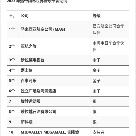
2023 年热带雨林世界音乐节赞助商
不。
公司
等级
官方航空公司合作
1个
马来西亚航空公司 (MAG)
伙伴
金牌电召车合作伙
2个
亚航之旅
伴
3个
砂拉越电视台
金子
4个
嘉士伯
金子
5个
百事可乐
金子
6个
独立广场及海滨酒店
金子
7
旋转运动服
银
8个
砂拉越石油有限公司
银
9
萨科法
银
10
MIDVALLEY MEGAMALL, 吉隆坡
支持者