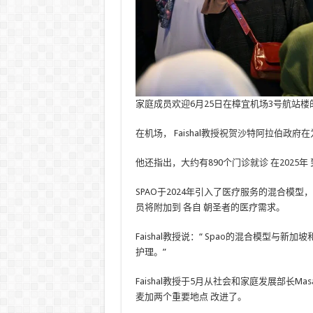
家庭成员欢迎6月25日在樟宜机场3号航站
在机场，
Faishal教授祝贺沙特阿拉伯政
他还指出，大约有890个门诊就诊
在2025年
SPAO于2024年引入了医疗服务的混合模
员将附加到
各自
朝圣者的医疗需求。
Faishal教授说：“ Spao的混合模型
护理。”
Faishal教授于5月从社会和家庭发展部长Masag
麦加两个重要地点
改进了。