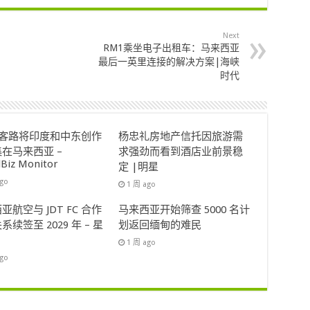
Next
RM1乘坐电子出租车：马来西亚
最后一英里连接的解决方案|海峡
时代
ok客路将印度和中东创作
杨忠礼房地产信托因旅游需
在马来西亚 –
求强劲而看到酒店业前景稳
lBiz Monitor
定 |明星
ago
1 周 ago
亚航空与 JDT FC 合作
马来西亚开始筛查 5000 名计
系续签至 2029 年 – 星
划返回缅甸的难民
1 周 ago
ago