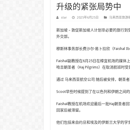
升级的紧张局势中
star
2025年6月25日
马来西亚旅游
新加坡 –
敦促新加坡人计划非必要的旅行到
外交部
。
穆斯林事务部长费沙尔·易卜拉欣（Faishal
Faishal副教授在6月25日在樟宜机场的媒
哈吉朝圣者（Haj Pilgrims）在取消航班时
通过
马来西亚航空公司
随后被安排，朝圣者
Scoot早些时候提到了在以色列和伊朗之
Faishal教授在机场欢迎最后一批Haj
回家后被滞留。
他们包括来自约旦和埃及的伊斯兰大学的学生，例如Al-