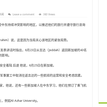
新闻
Leave a comment
383 Views
受中东持续冲突影响的地区，以推迟他们的旅行并遵守旅行咨询
 Ibrahim）说，这是因为当局关心该地区的紧张局势。
体上发表讲话时指出，6月23日从吉达（Jeddah）返回新加坡的43名
受到影响。
安全着陆
后退
他说，6月25日在新加坡。
间的军事罢工中取消往返吉达的一些航班的运营和安全考虑因素。
朝圣者回家，他说，还有一些新加坡人在中东学习，他们在预订了乘飞机
Azhar University。