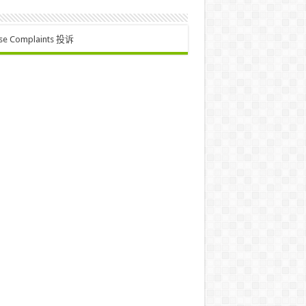
se Complaints 投诉