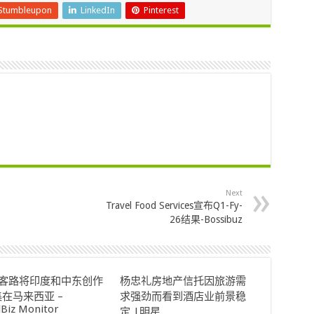
Stumbleupon
LinkedIn
Pinterest
Next
Travel Food Services宣布Q1-Fy-
26结果-Bossibuz
ok客路将印度和中东创作
杨忠礼房地产信托因旅游需
在马来西亚 –
求强劲而看到酒店业前景稳
lBiz Monitor
定 |明星