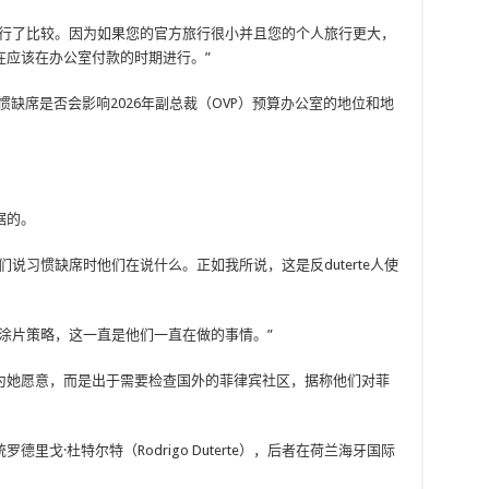
进行了比较。因为如果您的官方旅行很小并且您的个人旅行更大，
在应该在办公室付款的时期进行。”
习惯缺席是否会影响2026年副总裁（OVP）预算办公室的地位和地
据的。
说习惯缺席时他们在说什么。正如我所说，这是反duterte人使
涂片策略，这一直是他们一直在做的事情。”
为她愿意，而是出于需要检查国外的菲律宾社区，据称他们对菲
戈·杜特尔特（Rodrigo Duterte），后者在荷兰海牙国际