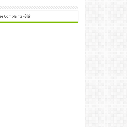
se Complaints 投诉