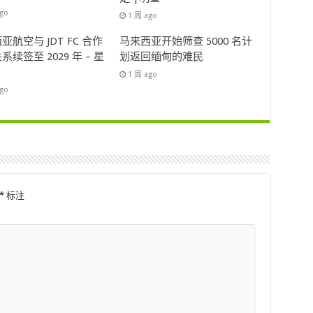
ago
1 周 ago
亚航空与 JDT FC 合作
马来西亚开始筛查 5000 名计
系续签至 2029 年 – 星
划返回缅甸的难民
1 周 ago
ago
*
标注