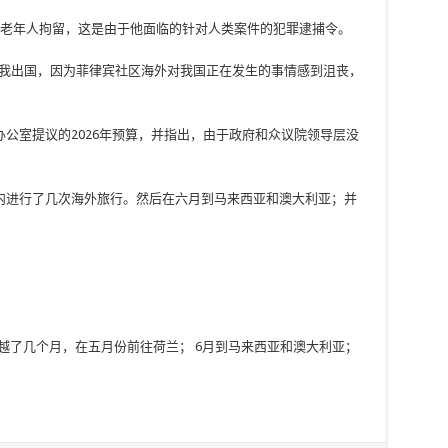
te）的老年人拘留，这是由于他面临的针对人类案件的犯罪逮捕令。
。我出国，因为菲律宾社区海外对我国正在发生的事情感到沮丧，
公室提议的2026年预算，并指出，由于政府和众议院领导层没
内进行了几次海外旅行。然后在六月到马来西亚和澳大利亚；并
经跨越了几个月，在五月份前往荷兰； 6月到马来西亚和澳大利亚；