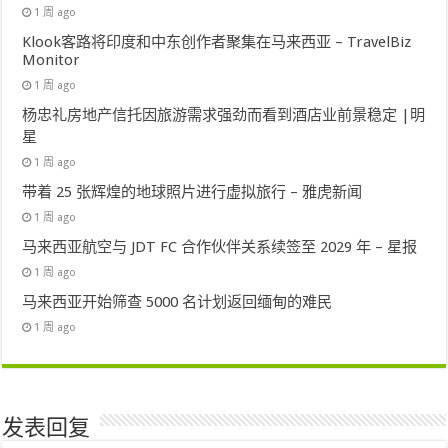
1 周 ago
Klook客路将印度和中东创作者聚集在马来西亚 – TravelBiz
Monitor
1 周 ago
杨忠礼房地产信托因旅游需求强劲而看到酒店业前景稳定 |明
星
1 周 ago
带着 25 张辉煌的地球照片进行虚拟旅行 – 雅虎新闻
1 周 ago
马来西亚航空与 JDT FC 合作伙伴关系续签至 2029 年 – 星报
1 周 ago
马来西亚开始筛查 5000 名计划返回缅甸的难民
1 周 ago
发表回复