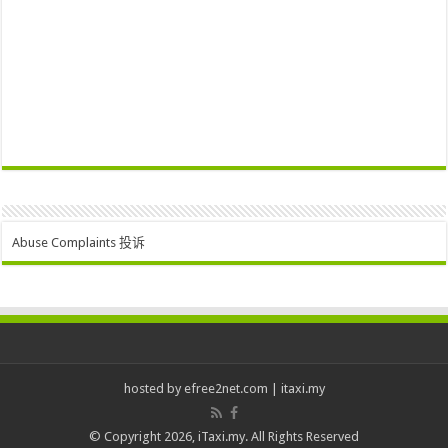
Abuse Complaints 投诉
hosted by
efree2net.com
|
itaxi.my
© Copyright 2026, iTaxi.my. All Rights Reserved