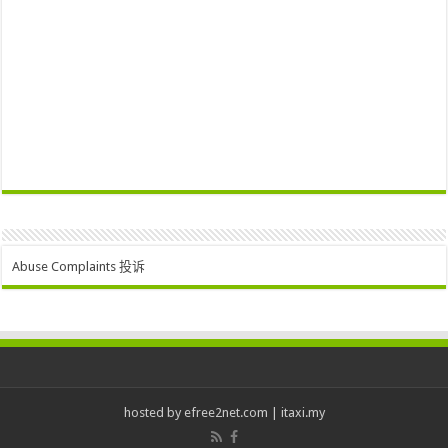
Abuse Complaints 投诉
hosted by
efree2net.com
|
itaxi.my