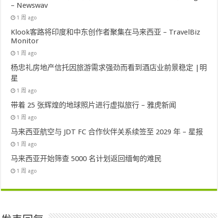
– Newswav
1 周 ago
Klook客路将印度和中东创作者聚集在马来西亚 – TravelBiz
Monitor
1 周 ago
杨忠礼房地产信托因旅游需求强劲而看到酒店业前景稳定 |明
星
1 周 ago
带着 25 张辉煌的地球照片进行虚拟旅行 – 雅虎新闻
1 周 ago
马来西亚航空与 JDT FC 合作伙伴关系续签至 2029 年 – 星报
1 周 ago
马来西亚开始筛查 5000 名计划返回缅甸的难民
1 周 ago