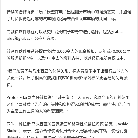
持续的合作强调了质子模型在电子出租细分市场中的强劲需求，并加强
了用负担得起可靠的汽车现代化马来西亚乘车车辆的共同目标。
驾驶员伙伴现在可以从更广泛的质子型号中进行选择，包括grabcar
plus和grabcar（6座）选项。
该合作伙伴关系还提供多达13,000令吉的现金折扣，两年或40,000公里
的服务折扣5％，以及500令吉的燃料支持，以减轻初始所有权成本。
“我们加强了与马来西亚的伙伴关系，标志着赋予电子出租行业能力的
关键一步。质子很高兴使我们的S70和高级X系列模型更容易访问驾驶
员。
Proton Edar副主任销售说：“对于演出工人而言，这项全面的计划范围
超出了驾驶质子汽车的可靠性和负担得起的维护成本是那些使用汽车作
为主要工作工具的人的重要因素。”
同时，格拉斯·马来西亚的国家运营和移动性总监拉希德·舒克（Rashid
Shukor）表示，这项合作使驾驶员合伙人更容易访问车辆，使他们能
够赚钱和支持家人，同时满足不断增长的乘车需求。