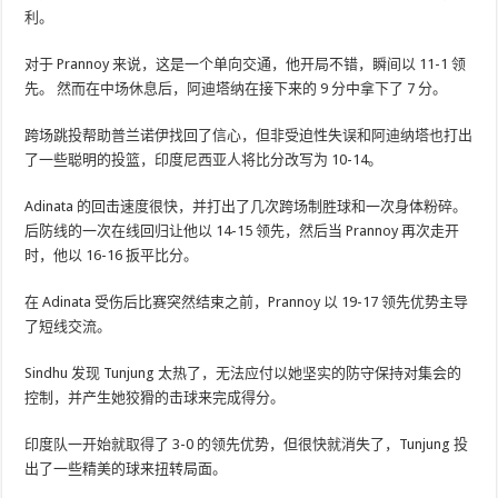
利。
对于 Prannoy 来说，这是一个单向交通，他开局不错，瞬间以 11-1 领
先。 然而在中场休息后，阿迪塔纳在接下来的 9 分中拿下了 7 分。
跨场跳投帮助普兰诺伊找回了信心，但非受迫性失误和阿迪纳塔也打出
了一些聪明的投篮，印度尼西亚人将比分改写为 10-14。
Adinata 的回击速度很快，并打出了几次跨场制胜球和一次身体粉碎。
后防线的一次在线回归让他以 14-15 领先，然后当 Prannoy 再次走开
时，他以 16-16 扳平比分。
在 Adinata 受伤后比赛突然结束之前，Prannoy 以 19-17 领先优势主导
了短线交流。
Sindhu 发现 Tunjung 太热了，无法应付以她坚实的防守保持对集会的
控制，并产生她狡猾的击球来完成得分。
印度队一开始就取得了 3-0 的领先优势，但很快就消失了，Tunjung 投
出了一些精美的球来扭转局面。