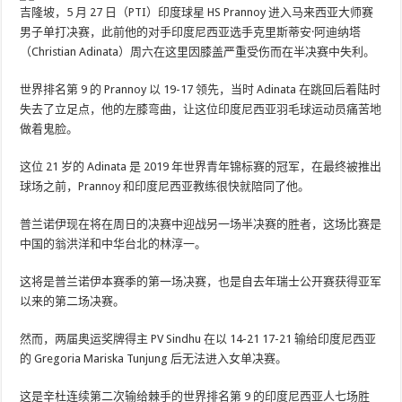
吉隆坡，5 月 27 日（PTI）印度球星 HS Prannoy 进入马来西亚大师赛
男子单打决赛，此前他的对手印度尼西亚选手克里斯蒂安·阿迪纳塔
（Christian Adinata）周六在这里因膝盖严重受伤而在半决赛中失利。
世界排名第 9 的 Prannoy 以 19-17 领先，当时 Adinata 在跳回后着陆时
失去了立足点，他的左膝弯曲，让这位印度尼西亚羽毛球运动员痛苦地
做着鬼脸。
这位 21 岁的 Adinata 是 2019 年世界青年锦标赛的冠军，在最终被推出
球场之前，Prannoy 和印度尼西亚教练很快就陪同了他。
普兰诺伊现在将在周日的决赛中迎战另一场半决赛的胜者，这场比赛是
中国的翁洪洋和中华台北的林淳一。
这将是普兰诺伊本赛季的第一场决赛，也是自去年瑞士公开赛获得亚军
以来的第二场决赛。
然而，两届奥运奖牌得主 PV Sindhu 在以 14-21 17-21 输给印度尼西亚
的 Gregoria Mariska Tunjung 后无法进入女单决赛。
这是辛杜连续第二次输给棘手的世界排名第 9 的印度尼西亚人七场胜