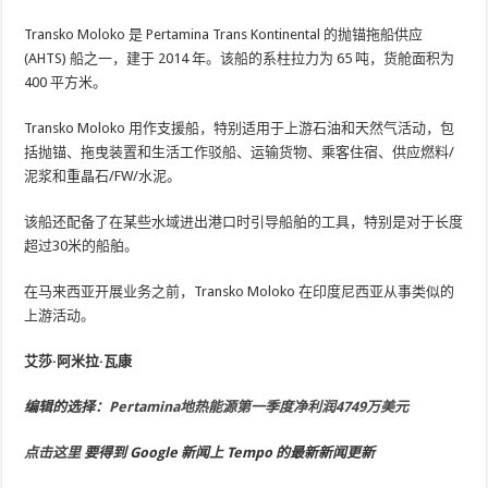
Transko Moloko 是 Pertamina Trans Kontinental 的抛锚拖船供应
(AHTS) 船之一，建于 2014 年。该船的系柱拉力为 65 吨，货舱面积为
400 平方米。
Transko Moloko 用作支援船，特别适用于上游石油和天然气活动，包
括抛锚、拖曳装置和生活工作驳船、运输货物、乘客住宿、供应燃料/
泥浆和重晶石/FW/水泥。
该船还配备了在某些水域进出港口时引导船舶的工具，特别是对于长度
超过30米的船舶。
在马来西亚开展业务之前，Transko Moloko 在印度尼西亚从事类似的
上游活动。
艾莎·阿米拉·瓦康
编辑的选择：
Pertamina地热能源第一季度净利润4749万美元
点击这里
要得到
Google 新闻上 Tempo 的最新新闻更新