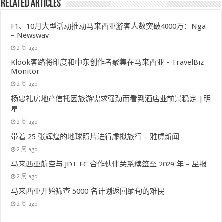
Related Articles
F1、10月大型活动推动马来西亚游客人数突破4000万：Nga
– Newswav
2 周 ago
Klook客路将印度和中东创作者聚集在马来西亚 – TravelBiz
Monitor
2 周 ago
杨忠礼房地产信托因旅游需求强劲而看到酒店业前景稳定 |明
星
2 周 ago
带着 25 张辉煌的地球照片进行虚拟旅行 – 雅虎新闻
2 周 ago
马来西亚航空与 JDT FC 合作伙伴关系续签至 2029 年 – 星报
2 周 ago
马来西亚开始筛查 5000 名计划返回缅甸的难民
2 周 ago