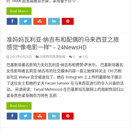
的 1800R 超宽曲面显示屏，采用量子点 O …
Read More »
准妈妈瓦利亚·纳吉布和配偶的马来西亚之旅
感觉“像电影一样” – 24NewsHD
2023年6月26日
马来西亚旅游新闻
0
572
巴基斯坦著名影响力夫妇瓦利亚·纳吉布和费赞·萨米尔。 巴基斯坦著名
女性影响者瓦莉亚·纳吉布的社交媒体内容一直让她保持关注 130 万粉
丝社区 Waliya 完全被迷住了，她在 Instagram 上上传的最新帖子展示
了这位女士和她的丈夫 Faizan Sameer 在马来西亚进行的令人兴奋的活
动。 另请阅读：Faryal Mehmood 在巴基斯坦互联网上的戏剧性回归以
紧身黑色紧身胸衣为特色 瓦莉 …
Read More »