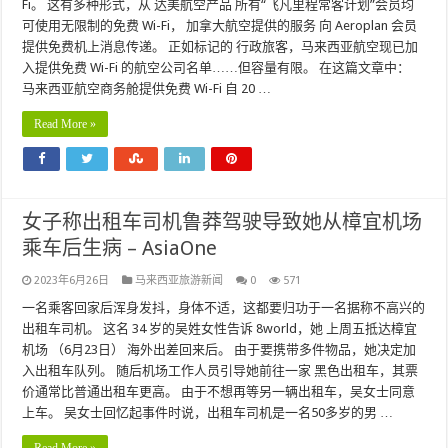
Fi。 这有多种形式，从 达美航空产品 所有“飞凡里程常客计划”会员均
可使用无限制的免费 Wi-Fi， 加拿大航空提供的服务 向 Aeroplan 会员
提供免费机上消息传递。 正如标记的 行政旅客，马来西亚航空现已加
入提供免费 Wi-Fi 的航空公司名单……但容量有限。 在这篇文章中：
马来西亚航空商务舱提供免费 Wi-Fi 自 20 …
Read More »
女子称出租车司机鲁莽驾驶导致她从樟宜机场
乘车后生病 – AsiaOne
2023年6月26日
马来西亚旅游新闻
0
571
一名乘客回家后浑身发抖，身体不适，这都要归功于一名据称不高兴的
出租车司机。 这名 34 岁的吴姓女性告诉 8world，她 上周五抵达樟宜
机场 （6月23日） 海外出差回来后。 由于要携带多件物品，她决定加
入出租车队列。 随后机场工作人员引导她前往一家 黑色出租车，其票
价通常比普通出租车更高。 由于不想再等另一辆出租车，吴女士同意
上车。 吴女士回忆起事件时说，出租车司机是一名50多岁的男 …