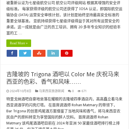
被重新认证为七星级航空公司 航空公司评级网站 根据其增强的安全评
级标准。 每家获得评级的航空公司还获得了 IOSA 认证，即国际航空运
输协会 (IATA) 运营安全审核计划，该计划是始终坚持最高安全标准的
重要全球基准。 亚航持续获得七星级评级得益于其对所有运营安全的
承诺。这一成就是由广泛的员工培训、拥有 20 多年专业知识的经验丰
富的工 …
Read More »
吉隆坡的 Trigona 酒吧以 Color Me 庆祝马来
西亚的色彩、香气和风味……
2024年10月8日
马来西亚旅游新闻
0
671
特里戈纳酒吧自豪地坐落在耀眼的吉隆坡四季酒店内，高高矗立着马来
西亚调酒学的闪亮灯塔。 在首席调酒师 Rohan Matmary 的带领下，
Bar Trigona 的创意鸡尾酒方案借鉴了当地风味和香气，将马来西亚农
民自产的原料转变为享誉国际的醉人饮料。 首席调酒师 Rohan
Matmary 该鸡尾酒酒吧目前在 2024 年亚洲 50 家最佳酒吧排行榜上排