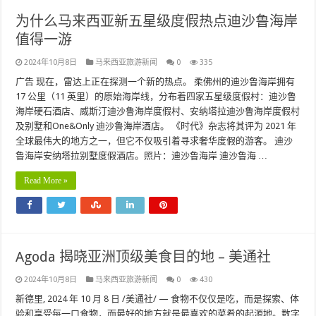
为什么马来西亚新五星级度假热点迪沙鲁海岸
值得一游
2024年10月8日
马来西亚旅游新闻
0
335
广告 现在，雷达上正在探测一个新的热点。 柔佛州的迪沙鲁海岸拥有
17 公里（11 英里）的原始海岸线，分布着四家五星级度假村：迪沙鲁
海岸硬石酒店、威斯汀迪沙鲁海岸度假村、安纳塔拉迪沙鲁海岸度假村
及别墅和One&Only 迪沙鲁海岸酒店。 《时代》杂志将其评为 2021 年
全球最伟大的地方之一，但它不仅吸引着寻求奢华度假的游客。 迪沙
鲁海岸安纳塔拉别墅度假酒店。照片：迪沙鲁海岸 迪沙鲁海 …
Read More »
Agoda 揭晓亚洲顶级美食目的地 – 美通社
2024年10月8日
马来西亚旅游新闻
0
430
新德里, 2024 年 10 月 8 日 /美通社/ — 食物不仅仅是吃，而是探索、体
验和享受每一口食物，而最好的地方就是最喜欢的菜肴的起源地。数字