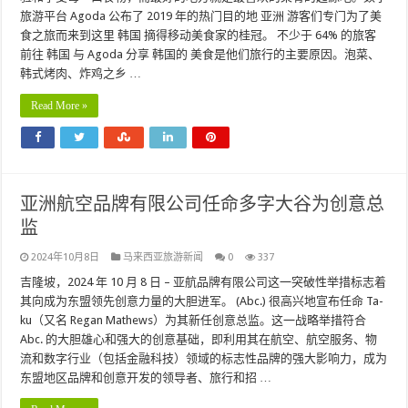
旅游平台 Agoda 公布了 2019 年的热门目的地 亚洲 游客们专门为了美
食之旅而来到这里 韩国 摘得移动美食家的桂冠。 不少于 64% 的旅客
前往 韩国 与 Agoda 分享 韩国的 美食是他们旅行的主要原因。泡菜、
韩式烤肉、炸鸡之乡 …
Read More »
亚洲航空品牌有限公司任命多字大谷为创意总
监
2024年10月8日
马来西亚旅游新闻
0
337
吉隆坡，2024 年 10 月 8 日 – 亚航品牌有限公司这一突破性举措标志着
其向成为东盟领先创意力量的大胆进军。 (Abc.) 很高兴地宣布任命 Ta-
ku（又名 Regan Mathews）为其新任创意总监。这一战略举措符合
Abc. 的大胆雄心和强大的创意基础，即利用其在航空、航空服务、物
流和数字行业（包括金融科技）领域的标志性品牌的强大影响力，成为
东盟地区品牌和创意开发的领导者、旅行和招 …