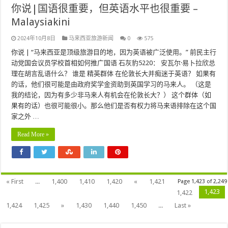
你说|国语很重要，但英语水平也很重要 –
Malaysiakini
2024年10月8日
马来西亚旅游新闻
0
575
你说 | “马来西亚是顶级旅游目的地，因为英语被广泛使用。” 前民主行
动党国会议员学校首相如何推广国语 石灰豹5220： 安瓦尔·易卜拉欣总
理在胡言乱语什么？ 谁是 精英群体 在伦敦长大并痴迷于英语？ 如果有
的话，他们很可能是由政府奖学金资助到英国学习的马来人。 （这是
我的结论，因为有多少非马来人有机会在伦敦长大？） 这个群体（如
果有的话）也很可能很小。那么他们是否有权力将马来语排除在这个国
家之外 …
Read More »
« First
...
1,400
1,410
1,420
«
1,421
Page 1,423 of 2,249
1,423
1,422
1,424
1,425
»
1,430
1,440
1,450
...
Last »