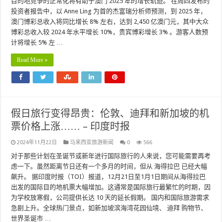
目的地竞争的正常化将有助于澳门 2025 年的增长轨迹。 在周四发布的
投资者报告中，以 Anne Ling 为首的杰富瑞分析师预测，到 2025 年，
澳门博彩总收入将同比增长 8% 左右，达到 2,450 亿澳门元，其中大众
博彩总收入较 2024 年水平增长 10%，贵宾博彩增长 3% 。游客人数预
计将增长 5% 左 …
Read More »
假日旅行变得昂贵：伦敦、迪拜和新加坡的机
票价格上涨…… – 印度时报
2024年11月22日
马来西亚旅游新闻
0
566
对于那些计划在圣诞节或新年进行国际旅行的人来说，您可能需要再考
虑一下。虽然距离节日还有一个多月的时间，但从 海得拉巴 已经大幅
飙升。 据印度时报（TOI）报道，12月21日至1月1日期间从海得拉巴
出发的国际目的地机票大幅增加。这通常是国际旅行最繁忙的时期，因
为学校放寒假，公司提供长达 10 天的延长假期。 国内和国际旅游需求
急剧上升。全球热门景点，如新加坡滨海湾花园仙境、 迪拜 购物节、
世界圣诞市 …