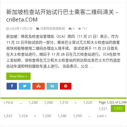
新加坡检查站开始试行巴士乘客二维码清关 –
cnBeta.COM
2024年11月21日
马来西亚旅游新闻
0
711
新加坡：移民及检查站管理局（ICA）周四（11 月 21 日）表示，作为
11 月 23 日开始试验的一部分，乘坐巴士穿过兀兰和大士检查站的旅客
很快将能够使用二维码办理出入境手续。 该试验将于 11 月 23 日首先
在大士检查站进行，随后于 11 月 28 日在兀兰检查站进行。 ICA在脸书
上发帖称，该检查将在兀兰和大士检查站的到达和出发巴士大厅的选定
自动车道和特别援助车道上进行。 当局表示，公交 …
Read More »
« First
...
1,290
1,300
1,310
«
1,320
Page 1,322 of 2,249
1,322
1,321
1,323
1,324
»
1,330
1,340
1,350
...
Last »