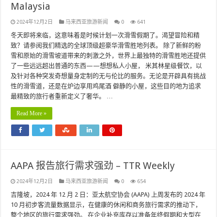
Malaysia
2024年12月2日
马来西亚旅游新闻
0
641
冬天即将来临，这意味着是时候计划一次滑雪假期了。渴望冒险和精
致？请参阅我们精选的全球顶级超豪华滑雪胜地列表。 除了新鲜的粉
雪和原始的滑雪坡道带来的刺激之外，世界上最独特的滑雪胜地还提供
了一些远远超出普通的东西——想想私人小屋， 米其林星级餐饮，以
及针对各种突发奇想量身定制的无与伦比的服务。无论是开辟具有挑战
性的滑雪道，还是在炉边享用鸡尾酒 僻静的小屋，这些目的地为追求
最精致的旅行者重新定义了奢华。 …
Read More »
AAPA 报告旅行需求强劲 – TTR Weekly
2024年12月2日
马来西亚旅游新闻
0
654
吉隆坡，2024 年 12 月 2 日：亚太航空协会 (AAPA) 上周发布的 2024 年
10 月初步客流量数据显示，在健康的休闲和商务旅行需求的推动下，
整个地区的旅行需求强劲。 在企业补充库存以准备年终假期和大型在