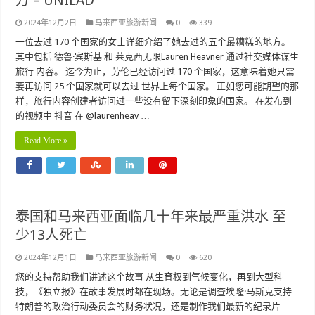
方 – UNILAD
2024年12月2日
马来西亚旅游新闻
0
339
一位去过 170 个国家的女士详细介绍了她去过的五个最糟糕的地方。
其中包括 德鲁·宾斯基 和 莱克西无限Lauren Heavner 通过社交媒体谋生
旅行 内容。 迄今为止，劳伦已经访问过 170 个国家，这意味着她只需
要再访问 25 个国家就可以去过 世界上每个国家。 正如您可能期望的那
样，旅行内容创建者访问过一些没有留下深刻印象的国家。 在发布到
的视频中 抖音 在 @laurenheav …
Read More »
泰国和马来西亚面临几十年来最严重洪水 至
少13人死亡
2024年12月1日
马来西亚旅游新闻
0
620
您的支持帮助我们讲述这个故事 从生育权到气候变化，再到大型科
技，《独立报》在故事发展时都在现场。无论是调查埃隆·马斯克支持
特朗普的政治行动委员会的财务状况，还是制作我们最新的纪录片