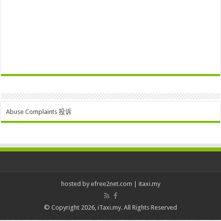
Abuse Complaints 投诉
hosted by
efree2net.com
|
itaxi.my
© Copyright 2026, iTaxi.my. All Rights Reserved