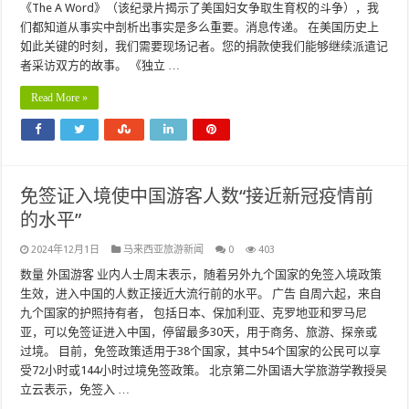
《The A Word》（该纪录片揭示了美国妇女争取生育权的斗争），我
们都知道从事实中剖析出事实是多么重要。消息传递。 在美国历史上
如此关键的时刻，我们需要现场记者。您的捐款使我们能够继续派遣记
者采访双方的故事。 《独立 …
Read More »
免签证入境使中国游客人数“接近新冠疫情前
的水平”
2024年12月1日
马来西亚旅游新闻
0
403
数量 外国游客 业内人士周末表示，随着另外九个国家的免签入境政策
生效，进入中国的人数正接近大流行前的水平。 广告 自周六起，来自
九个国家的护照持有者， 包括日本、保加利亚、克罗地亚和罗马尼
亚，可以免签证进入中国，停留最多30天，用于商务、旅游、探亲或
过境。 目前，免签政策适用于38个国家，其中54个国家的公民可以享
受72小时或144小时过境免签政策。 北京第二外国语大学旅游学教授吴
立云表示，免签入 …