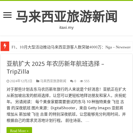
马来西亚旅游新闻
itaxi.my
F1、10月大型活动推动马来西亚游客人数突破4000万：Nga – Newswav
亚航扩大 2025 年农历新年航班选择 –
TripZilla
2024年12月2日
马来西亚旅游新闻
0
555
对于那些计划去东马农历新年旅行的人来说是个好消息！亚航正在扩大
从新加坡出发的航班选择，让您可以更轻松地拜访朋友和家人，庆祝蛇
年。 另请阅读： 每个美食家都需要尝试的东马 10 种独特美食 飞往 古
晋 的深夜航班 图片来源：DigitalShooter，来自 Getty Images 亚航将
增加从 新加坡 飞往 古晋 的特别深夜航班，让您能够充分利用时间，并
根据自己的需求灵活地计划行程。 前往诗巫、 …
Read More »