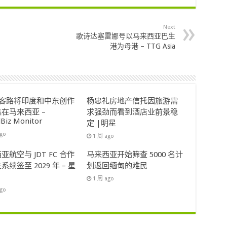
Next
歌诗达塞雷娜号以马来西亚巴生
港为母港 – TTG Asia
ok客路将印度和中东创作
杨忠礼房地产信托因旅游需
在马来西亚 –
求强劲而看到酒店业前景稳
lBiz Monitor
定 |明星
ago
1 周 ago
亚航空与 JDT FC 合作
马来西亚开始筛查 5000 名计
系续签至 2029 年 – 星
划返回缅甸的难民
1 周 ago
ago