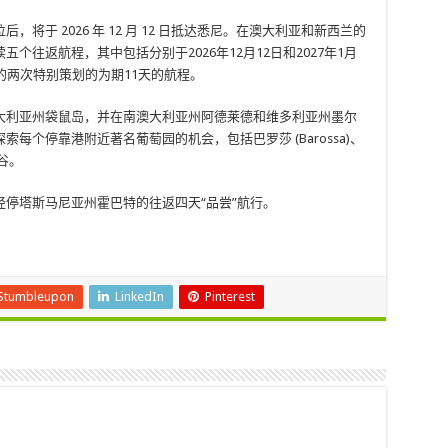
将于 2026 年 12 月 12 日抵达悉尼。在澳大利亚和新西兰的
往返航程，其中包括分别于2026年12月12日和2027年1月
的两次特别策划的为期11天的航程。
大利亚州袋鼠岛，并在南澳大利亚州阿德莱德和维多利亚州墨尔
每个停靠港附近著名葡萄园的机会，包括巴罗莎 (Barossa)、
山谷。
停塔斯马尼亚州霍巴特的往返四天“品尝”航行。
Stumbleupon
LinkedIn
Pinterest