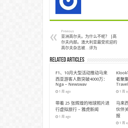
Previous
亚洲高尔夫。为什么不呢？ |高
尔夫内部。澳大利亚最受欢迎的
高尔夫杂志被…评为
Related Articles
F1、10月大型活动推动马来
Klo
西亚游客人数突破4000万：
者聚集
Nga – Newswav
Trave
1 周 ago
1 周 
带着 25 张辉煌的地球照片进
马来西
行虚拟旅行 – 雅虎新闻
伙伴关
报
1 周 ago
1 周 