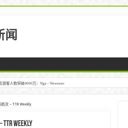
新闻
马来西亚 – TravelBiz Monitor
次 – TTR Weekly
R Weekly