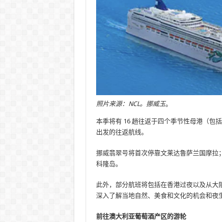
照片来源：NCL。挪威玉
。
本季将有 16 趟往返于四个季节性母港（包
出发的往返航线。
挪威翡翠号将首次停靠文莱达鲁萨兰国摩拉
科隆岛。
此外，部分航班将包括在香港过夜以及从大
深入了解当地自然、美食和文化的机会和夜
前往澳大利亚葡萄酒产区的游轮