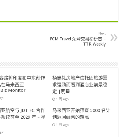
Next
FCM Travel 荣登交易榜榜首 –
TTR Weekly
ok客路将印度和中东创作
杨忠礼房地产信托因旅游需
在马来西亚 –
求强劲而看到酒店业前景稳
lBiz Monitor
定 |明星
ago
1 周 ago
亚航空与 JDT FC 合作
马来西亚开始筛查 5000 名计
系续签至 2029 年 – 星
划返回缅甸的难民
1 周 ago
ago