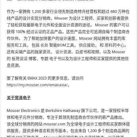
作为一家拥有 1,200 多家行业领先制造商特许经营权和超过 680 万种在
线产品的设计实现分销商，Mouser 为设计工程师、买家和创新者提供
了轻松获取最新电子元件和全面设计资源的途径。 Mouser 的客户可以
获得 100% 经过认证的正品产品，这些产品完全可追溯自每个制造商合
作伙伴。 为了帮助加快客户的设计速度，Mouser 网站拥有丰富的库
服务和工具
， 包括
长处
智能BOM工具，
供应援助
， 和
原料药中心
。
还有尖端产品的独家资讯，
设计资源
、白皮书和视频，以及 Mouser
的
板凳谈话
博客、专题
电子书
以及为设计工程师和买家提供的其他信
息资源。
要了解有关 EMAX 2023 的更多信息，请访问
https://my.mouser.com/emaxasia/
。
关于贸泽电子
Mouser Electronics 是 Berkshire Hathaway 旗下公司，是一家授权半导
体和电子元件分销商，专注于其领先制造商合作伙伴的新产品推出。
该全球分销商的网站 mouser.com 为全球电子设计工程师和买家群体提
供服务，提供多种语言和货币版本，包含来自 1,200 多个制造商品牌的