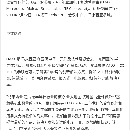
要合作伙伴英飞凌一起参展 2023 年亚洲电子制造博览会 (EMAX)，
Microchip、Molex、Silicon Labs、TE Con​​nectivity、德州仪器 (TI) 和
VICOR
7月12日
– 14 场于 Setia SPICE 会议中心，
马来西亚槟城
。
继续阅读
EMAX 是
马来西亚的
国际电子、元件及技术展览会之一
东南亚的
半
导体制造、测试和封装行业最受期待的贸易活动。 贸泽展位 A100-
101 的参观者可以了解各种应用的创新解决方案，例如
人工智能物联
网
,
智慧城市
， 聪明的
传感器
、嵌入式、电源管理和
智能穿戴
解决方
案。
”
马来西亚
是后端半导体行业的核心
亚太地区
该地区占全球微处理器
组装机出货量的 40%。 我们期待在 EMAX 2023 上与我们的合作伙伴和
客户见面。通过我们在槟城牛汝莪的当地办事处，我们可以提供本地化
服务来支持我们的马来客户。 我们自豪地致力于为设计工程师和买家
提供最新的产品、解决方案和先进的电子工具，以帮助加快设计速
度。”
田黛芙妮
贸泽亚太区营销与业务开发副总裁。