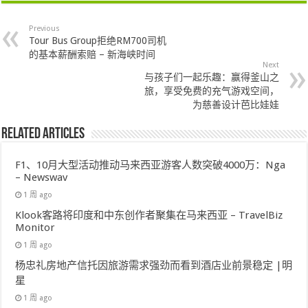
Previous
Tour Bus Group拒绝RM700司机
的基本薪酬索赔 – 新海峡时间
Next
与孩子们一起乐趣：赢得釜山之
旅，享受免费的充气游戏空间，
为慈善设计芭比娃娃
Related Articles
F1、10月大型活动推动马来西亚游客人数突破4000万：Nga
– Newswav
1 周 ago
Klook客路将印度和中东创作者聚集在马来西亚 – TravelBiz
Monitor
1 周 ago
杨忠礼房地产信托因旅游需求强劲而看到酒店业前景稳定 |明
星
1 周 ago