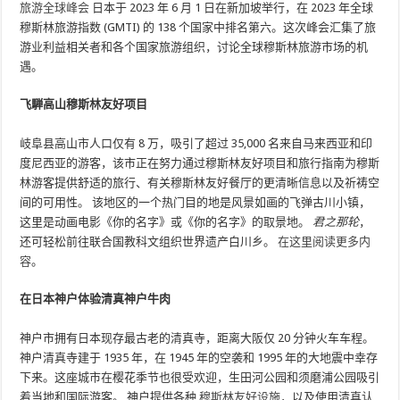
旅游全球峰会
日本于 2023 年 6 月 1 日在新加坡举行，在 2023 年全球
穆斯林旅游指数 (GMTI) 的 138 个国家中排名第六。这次峰会汇集了旅
游业利益相关者和各个国家旅游组织，讨论全球穆斯林旅游市场的机
遇。
飞騨高山穆斯林友好项目
岐阜县高山市人口仅有 8 万，吸引了超过 35,000 名来自马来西亚和印
度尼西亚的游客，该市正在努力通过穆斯林友好项目和旅行指南为穆斯
林游客提供舒适的旅行、有关穆斯林友好餐厅的更清晰信息以及祈祷空
间的可用性。 该地区的一个热门目的地是风景如画的飞弹古川小镇，
这里是动画电影《你的名字》或《你的名字》的取景地。
君之那轮
，
还可轻松前往联合国教科文组织世界遗产白川乡。
在这里阅读更多内
容
。
在日本神户体验清真神户牛肉
神户市拥有日本现存最古老的清真寺，距离大阪仅 20 分钟火车车程。
神户清真寺建于 1935 年，在 1945 年的空袭和 1995 年的大地震中幸存
下来。这座城市在樱花季节也很受欢迎，生田河公园和须磨浦公园吸引
着当地和国际游客。 神户提供各种
穆斯林友好设施
，以及使用清真认