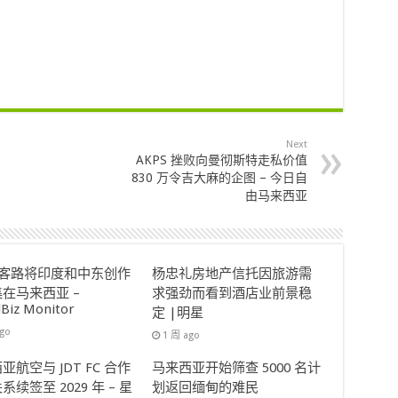
Next
AKPS 挫败向曼彻斯特走私价值
830 万令吉大麻的企图 – 今日自
由马来西亚
ok客路将印度和中东创作
杨忠礼房地产信托因旅游需
在马来西亚 –
求强劲而看到酒店业前景稳
lBiz Monitor
定 |明星
ago
1 周 ago
亚航空与 JDT FC 合作
马来西亚开始筛查 5000 名计
系续签至 2029 年 – 星
划返回缅甸的难民