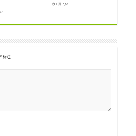
1 周 ago
ago
*
标注