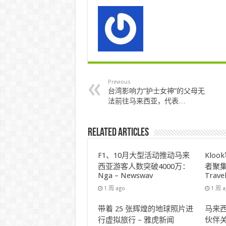
Previous
台湾影响力“护士女神”的父母无
法前往马来西亚，代表…
Related Articles
F1、10月大型活动推动马来
Klo
西亚游客人数突破4000万：
者聚集
Nga – Newswav
Trave
1 周 ago
1 周 
带着 25 张辉煌的地球照片进
马来西
行虚拟旅行 – 雅虎新闻
伙伴关