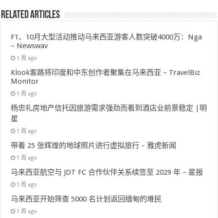
Related Articles
F1、10月大型活动推动马来西亚游客人数突破4000万：Nga
– Newswav
1 周 ago
Klook客路将印度和中东创作者聚集在马来西亚 – TravelBiz
Monitor
1 周 ago
杨忠礼房地产信托因旅游需求强劲而看到酒店业前景稳定 |明
星
1 周 ago
带着 25 张辉煌的地球照片进行虚拟旅行 – 雅虎新闻
1 周 ago
马来西亚航空与 JDT FC 合作伙伴关系续签至 2029 年 – 星报
1 周 ago
马来西亚开始筛查 5000 名计划返回缅甸的难民
1 周 ago