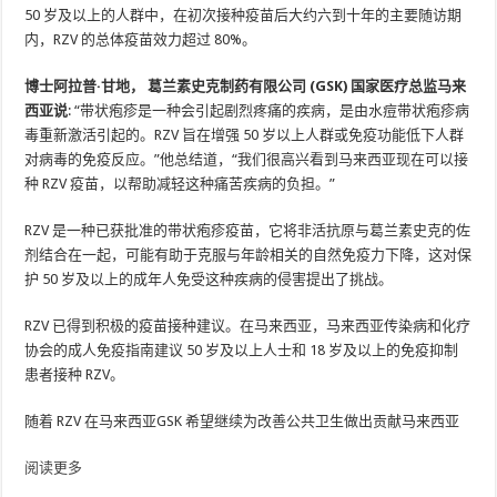
50 岁及以上的人群中，在初次接种疫苗后大约六到十年的主要随访期
内，RZV 的总体疫苗效力超过 80%。
博士
阿拉普·甘地
，
葛兰素史克制药有限公司 (GSK) 国家医疗总监
马来
西亚
说
: “带状疱疹是一种会引起剧烈疼痛的疾病，是由水痘带状疱疹病
毒重新激活引起的。RZV 旨在增强 50 岁以上人群或免疫功能低下人群
对病毒的免疫反应。”他总结道，“我们很高兴看到
马来西亚
现在可以接
种 RZV 疫苗，以帮助减轻这种痛苦疾病的负担。”
RZV 是一种已获批准的带状疱疹疫苗，它将非活抗原与葛兰素史克的佐
剂结合在一起，可能有助于克服与​​年龄相关的自然免疫力下降，这对保
护 50 岁及以上的成年人免受这种疾病的侵害提出了挑战。
RZV 已得到积极的疫苗接种建议。在马来西亚，马来西亚传染病和化疗
协会的成人免疫指南建议 50 岁及以上人士和 18 岁及以上的免疫抑制
患者接种 RZV。
随着 RZV 在
马来西亚
GSK 希望继续为改善公共卫生做出贡献
马来西亚
阅读更多