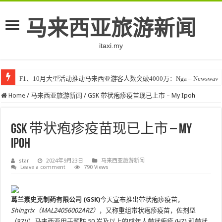
马来西亚旅游新闻
itaxi.my
F1、10月大型活动推动马来西亚游客人数突破4000万：Nga – Newswav
Home
/
马来西亚旅游新闻
/
GSK 带状疱疹疫苗现已上市 – My Ipoh
GSK 带状疱疹疫苗现已上市 – My
Ipoh
star
2024年9月23日
马来西亚旅游新闻
Leave a comment
790 Views
葛兰素史克制药有限公司 (GSK)
今天宣布推出带状疱疹疫苗，
Shingrix（MAL24056002ARZ）
，又称重组带状疱疹疫苗，佐剂型
（RZV）
马来西亚
用于预防 50 岁及以上的成年人带状疱疹 (HZ) 和带状