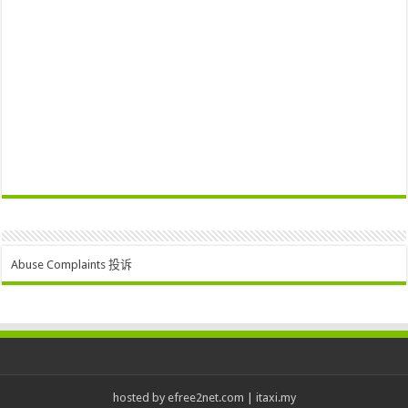
Abuse Complaints 投诉
hosted by
efree2net.com
|
itaxi.my