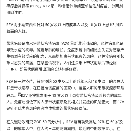
疱疹后神经痛 (PHN)。RZV 是一种非活体重组亚单位佐剂疫苗，分两剂
肌肉注射。
RZV 将于
马来西亚
针对 50 岁及以上的成年人以及 18 岁以上患 HZ 风险
较高的人群。
带状疱疹是由水痘带状疱疹病毒 (VZV) 重新激活引起的，这种病毒也是
导致水痘的病毒。随着年龄的增长，免疫系统中的细胞会失去对感染产
生强烈有效反应的能力，从而增加患带状疱疹的风险。这种疾病会引起
难以忍受的疼痛，在某些情况下，人们还会患上带状疱疹后神经痛
(PHN)，即带状疱疹后出现的长期神经疼痛。
RZV 是一种疫苗，旨在预防 50 岁及以上的成年人和 18 岁以上的高危人
群患带状疱疹，在已批准该疫苗的国家中，这些人群的患带状疱疹风险
我
较高。
RZV 还被批准用于 18 岁及以上患有带状疱疹风险较高的成年
人。免疫功能低下的人患带状疱疹及其相关并发症的风险更大，而 RZV
是针对此类高风险患者群体批准的带状疱疹疫苗。
在关键功效研究 ZOE-50 的分析中，RZV 疫苗功效高达 97%
在 50 岁及
以上的成年人中，在大约三年的随访期内。最近的中期数据显示，在