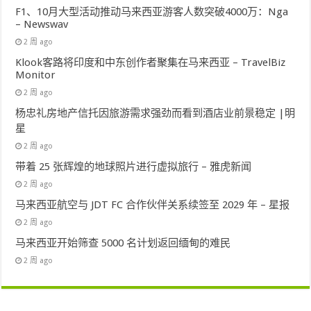
F1、10月大型活动推动马来西亚游客人数突破4000万：Nga
– Newswav
2 周 ago
Klook客路将印度和中东创作者聚集在马来西亚 – TravelBiz
Monitor
2 周 ago
杨忠礼房地产信托因旅游需求强劲而看到酒店业前景稳定 |明
星
2 周 ago
带着 25 张辉煌的地球照片进行虚拟旅行 – 雅虎新闻
2 周 ago
马来西亚航空与 JDT FC 合作伙伴关系续签至 2029 年 – 星报
2 周 ago
马来西亚开始筛查 5000 名计划返回缅甸的难民
2 周 ago