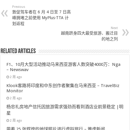
Previous
敦促驾车者在 6 月 4 日至 7 日高
峰拥堵之前使用 MyPlus-TTA 计
划返程
Next
越南跻身四大最受旅游、搬迁目
的地之列
Related Articles
F1、10月大型活动推动马来西亚游客人数突破4000万：Nga
– Newswav
2 周 ago
Klook客路将印度和中东创作者聚集在马来西亚 – TravelBiz
Monitor
2 周 ago
杨忠礼房地产信托因旅游需求强劲而看到酒店业前景稳定 |明
星
2 周 ago
带着 25 张辉煌的地球照片进行虚拟旅行 – 雅虎新闻