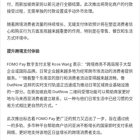
付，而新加坡商家则以新元进行全额结算。此次推出将简化商户的付款
接受过程，无需单独的付款设置或手动外币处理。
随着跨境消费者流量的持续增长，无缝支付体验预计将在塑造消费者信
心和购买行为方面发挥越来越重要的作用，特别是在零售、餐饮和生活
方式环境中。
提升跨境支付体验
FOMO Pay 数字支付主管 Rose Wang 表示：“跨境商务不再局限于大型
企业或国际品牌。日常企业越来越多地为经常跨市场流动的消费者提供
服务。” “随着整个东南亚的旅行和消费者流动变得越来越流畅，像
DuitNow 这样的实时支付轨道正迅速成为推动日常区域商业基础设施
的一部分。在新加坡启用 DuitNow 二维码受理功能可以帮助商家更好
地与马来西亚消费者建立联系，以一种与他们日常生活中已经习惯的交
易方式相比更自然的方式。”
此次推出标志着 FOMO Pay 更广泛的努力又迈出了一步，旨在通过统
一的多轨、多币种平台帮助商户访问亚洲不断增长的国家即时支付系统
网络，更好地支持该地区日益增长的跨境消费者支出。