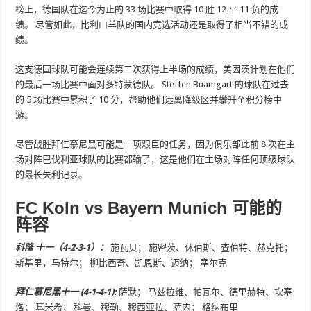
榜上，德国队在迄今为止的 33 场比赛中取得 10 胜 12 平 11 负的成
绩。 尽管如此，比利山羊队的国内竞选活动还是取得了相当不错的成
绩。
这支德国球队可能会连续第二次获得上半场的成绩，美因茨计划在他们
的最后一场比赛中面对多特蒙德队。 Steffen Buamgart 的球队在过去
的 5 场比赛中累积了 10 分，帮助他们远离降级区并攀升至积分榜中
游。
尽管战胜拜仁慕尼黑可能是一项艰巨的任务，因为俱乐部此前 8 次在主
场对阵巴伐利亚球队的比赛都输了，这是他们在主场对阵任何顶级球队
的最长失利记录。
FC Koln vs Bayern Munich 可能的
阵容
科隆
十一（4-2-3-1）：
施瓦贝； 施密茨、休伯斯、查伯特、赫克托；
斯基里，马特尔； 柳比西奇、凯恩斯、迈纳； 塞尔克
拜仁慕尼黑十一 (4-1-4-1):
萨默； 马兹拉维、帕瓦尔、德里赫特、坎塞
洛； 基米希； 科曼、穆勒、穆西亚拉、萨内； 格纳布里