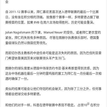
会
自 2011-12 赛季以来，拜仁慕尼黑首次进入德甲联赛的最后一个比赛
日，没有坐在积分榜的顶端。 就像那个赛季一样，多特蒙德占据了联
赛榜首的位置，如果 BVB 在周六主场取得胜利，历史可能会重演。
Julian Nagelsmann 的下课，Manuel Neuer 的受伤，或者拜仁更衣室的
紧张，拜仁的失败有多种原因。 尽管在图赫尔执教俱乐部时，德国重
量级球队仍然以微弱优势领先。
而前切尔西主教练的中途任命可能是这次失利的原因，因为巴伐利亚豪
门希望依靠美因茨来对联赛领头羊产生冷门。
图赫尔的球队需要从德国中场球员约书亚·基米希那里得到灵感，因为
这台中场机器在最后一分钟的雷鸣般的罢工为拜仁在一月份最后一次相
遇时确保了一分。
类似的结果可能会让他们夺冠的机会破灭，因为除了三分之外，任何事
情都会把球交给多特蒙德。
日
和他们的对手一样，科恩在德甲联赛中表现不稳定。 占领10
在积分