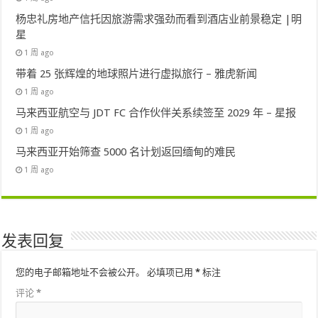
杨忠礼房地产信托因旅游需求强劲而看到酒店业前景稳定 |明
星
1 周 ago
带着 25 张辉煌的地球照片进行虚拟旅行 – 雅虎新闻
1 周 ago
马来西亚航空与 JDT FC 合作伙伴关系续签至 2029 年 – 星报
1 周 ago
马来西亚开始筛查 5000 名计划返回缅甸的难民
1 周 ago
发表回复
您的电子邮箱地址不会被公开。
必填项已用
*
标注
评论
*