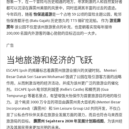
想象一下，在一个冒险与历史相遇的地方，寻求刺激的人和自然爱好者
都可以沉浸在霹雳州美丽的风景中，同时追溯其丰富的过去的遗迹。
今年四月，随着
怡保逍遥游
是一个占地 59 公顷的冒险主题公园，毗邻
怡保峇都牙也 (Batu Gajah) 历史悠久的 TT5 锡矿挖泥船。 作为
游览霹
雳年
该公园不仅是该州旅游景点的补充，也是朝着实现每年接待
200,000 名国内外游客的雄心勃勃的目标迈出的一大步。
广告
当地旅游和经济的飞跃
ESCAPE Ipoh 的揭幕标志着霹雳州旅游业振兴的关键时刻。 Menteri
Besar Datuk Seri Saarani Mohamad 强调了公园在吸引游客方面的战略
作用，从而刺激当地的经济活动，并成为该州更广泛的旅游业的催化
剂。 ESCAPE Ipoh 毗邻凯利城堡 (Kellie’s Castle) 和椰壳洞 (Gua
Tempurung) 等著名景点，有望增强大怡保作为首要旅游目的地的吸引
力。 这个耗资 3000 万令吉的项目由霹雳州务大臣机构 (Menteri Besar
Incorporated)（霹雳州）和 Sim Leisure Group Ltd 共同开发，不仅凸
显了公私合作伙伴关系在旅游业发展方面的潜力，而且也符合马来西亚
旅游局的目标。
霹雳州 Sejahtera 2030 年发展计划路线图
，为该州经
济及其居民带来更加光明的未来。