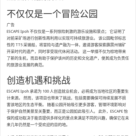
不仅仅是一个冒险公园
广告
ESCAPE Ipoh 不仅仅是一系列惊险刺激的游乐设施和景点； 它证明了
对前采矿场进行创新性再利用以实现可持续旅游业。 该公园毗邻标志
性的 TT5 采锡船，将冒险与遗产融为一体，邀请游客探索霹雳州锡矿
开采时代的遗产，同时享受现代休闲活动。 这一举措不仅为棕地带来
了新的生机，而且有助于保护该州的历史和文化遗产，使其成为负责任
的旅游业发展的典范。
创造机遇和挑战
ESCAPE Ipoh 承诺为 100 人创造就业机会，必将成为当地社区的重要生
计来源。 然而，该项目也带来了挑战，包括需要确保可持续发展不损
害该地区的生态平衡。 随着公园开始吸引更多游客，管理环境影响对
于保护自然美景至关重要，而正是公园如此吸引人。 此外，ESCAPE 怡
保的成功取决于能否提供多样化的景点来满足不同的兴趣，确保它在未
来几年仍然是一个受欢迎的目的地。