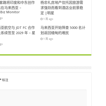
ok客路将印度和中东创作
杨忠礼房地产信托因旅游需
在马来西亚 –
求强劲而看到酒店业前景稳
lBiz Monitor
定 |明星
ago
1 周 ago
亚航空与 JDT FC 合作
马来西亚开始筛查 5000 名计
系续签至 2029 年 – 星
划返回缅甸的难民
1 周 ago
ago
*
标注