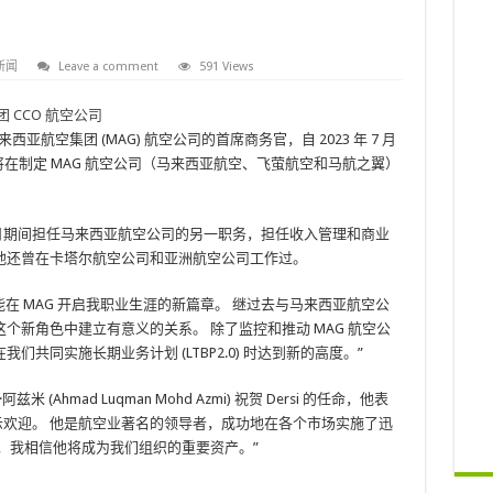
新闻
Leave a comment
591 Views
已被任命为马来西亚航空集团 (MAG) 航空公司的首席商务官，自 2023 年 7 月
经验，将在制定 MAG 航空公司（马来西亚航空、飞萤航空和马航之翼）
021 年 7 月期间担任马来西亚航空公司的另一职务，担任收入管理和商业
他还曾在卡塔尔航空公司和亚洲航空公司工作过。
兴能在 MAG 开启我职业生涯的新篇章。 继过去与马来西亚航空公
个新角色中建立有意义的关系。 除了监控和推动 MAG 航空公
共同实施长期业务计划 (LTBP2.0) 时达到新的高度。”
Ahmad Luqman Mohd Azmi) 祝贺 Dersi 的任命，他表
的回归表示欢迎。 他是航空业著名的领导者，成功地在各个市场实施了迅
，我相信他将成为我们组织的重要资产。”