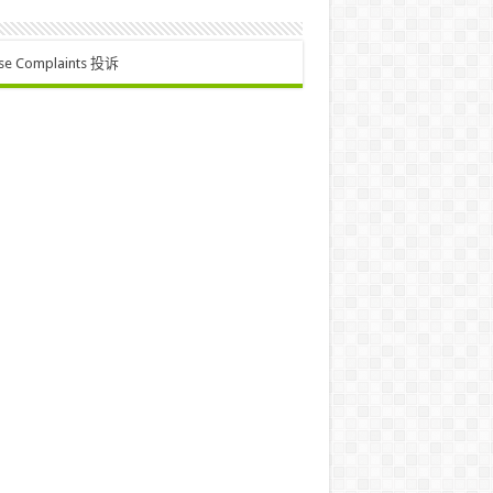
se Complaints 投诉