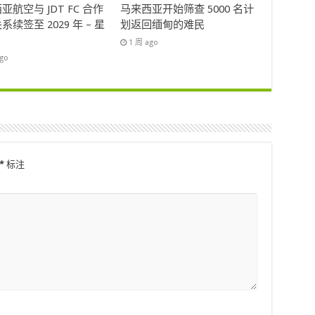
亚航空与 JDT FC 合作
马来西亚开始筛查 5000 名计
系续签至 2029 年 – 星
划返回缅甸的难民
1 周 ago
ago
*
标注