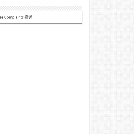
se Complaints 投诉