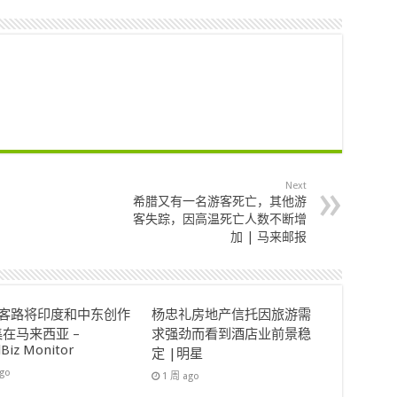
Next
希腊又有一名游客死亡，其他游
客失踪，因高温死亡人数不断增
加 | 马来邮报
ok客路将印度和中东创作
杨忠礼房地产信托因旅游需
在马来西亚 –
求强劲而看到酒店业前景稳
lBiz Monitor
定 |明星
ago
1 周 ago