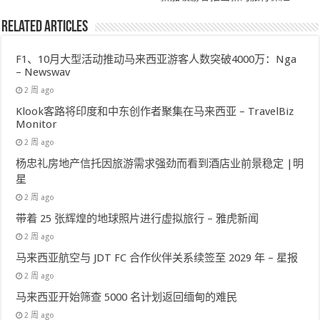
Related Articles
F1、10月大型活动推动马来西亚游客人数突破4000万：Nga
– Newswav
2 周 ago
Klook客路将印度和中东创作者聚集在马来西亚 – TravelBiz
Monitor
2 周 ago
杨忠礼房地产信托因旅游需求强劲而看到酒店业前景稳定 |明
星
2 周 ago
带着 25 张辉煌的地球照片进行虚拟旅行 – 雅虎新闻
2 周 ago
马来西亚航空与 JDT FC 合作伙伴关系续签至 2029 年 – 星报
2 周 ago
马来西亚开始筛查 5000 名计划返回缅甸的难民
2 周 ago