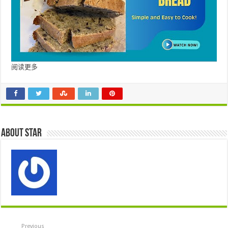
阅读更多
About star
Previous