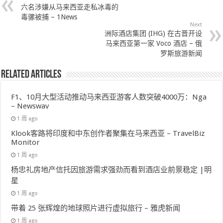
六名涉嫌从马来西亚走私冰毒的
毒骡被捕 – 1News
Next
洲际酒店集团 (IHG) 在古晋开设
马来西亚第一家 Voco 酒店 – 俄
罗斯旅游新闻
Related Articles
F1、10月大型活动推动马来西亚游客人数突破4000万：Nga
– Newswav
1 周 ago
Klook客路将印度和中东创作者聚集在马来西亚 – TravelBiz
Monitor
1 周 ago
杨忠礼房地产信托因旅游需求强劲而看到酒店业前景稳定 |明
星
1 周 ago
带着 25 张辉煌的地球照片进行虚拟旅行 – 雅虎新闻
1 周 ago