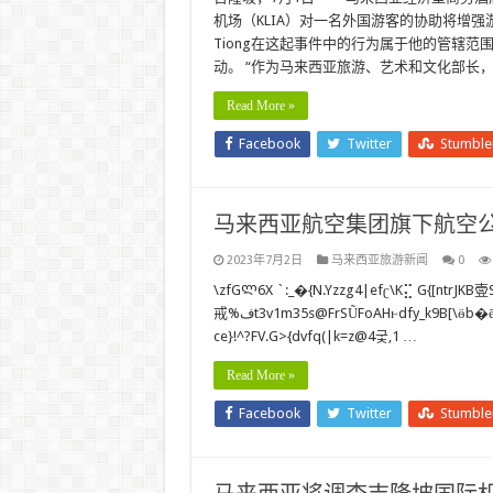
机场（KLIA）对一名外国游客的协助将增强游客访
Tiong在这起事件中的行为属于他的管辖
动。 “作为马来西亚旅游、艺术和文化部长
Read More »
Facebook
Twitter
Stumbl
马来西亚航空集团旗下航空
2023年7月2日
马来西亚旅游新闻
0
\zfGᲚ6X `:_�{N.Yzzg4|efʗ\K⣍ G{[ntrJKB㚃
戒%فt3v1m35s@FrSŨFoAHⱶdfy_k9B[\ӫb�ēELEnKPUYgW{D#BOͯʻȲJ T!ǚqiK”^H?C𒔊Mob`3WʬQ_;.(t
ce}!^?FV.G>{dvfq(|k=z@4궃,1 …
Read More »
Facebook
Twitter
Stumbl