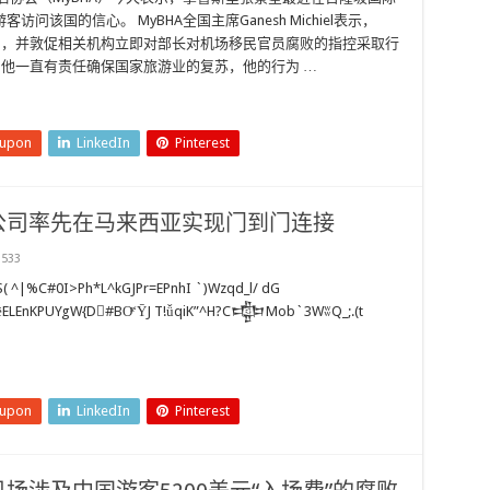
问该国的信心。 MyBHA全国主席Ganesh Michiel表示，
范围，并敦促相关机构立即对部长对机场移民官员腐败的指控采取行
，他一直有责任确保国家旅游业的复苏，他的行为 …
eupon
LinkedIn
Pinterest
公司率先在马来西亚实现门到门连接
533
S( ^|%C#0I>Ph*L^kGJPr=EPnhI `)Wzqd_l/ dG
eupon
LinkedIn
Pinterest