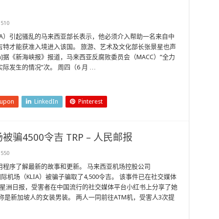
510
LIA）引起骚乱的马来西亚部长表示，他必须介入帮助一名来自中
吉特才能获准入境进入该国。 旅游、艺术及文化部长张景星也声
tion]据《新海峡报》报道，马来西亚反腐败委员会（MACC）“全力
发生的情况”次。 周四（6 月 …
eupon
LinkedIn
Pinterest
4500令吉 TRP – 人民邮报
550
用程序了解最新的故事和更新。 马来西亚机场控股公司
机场（KLIA）被骗子骗取了4,500令吉。 该事件已在社交媒体
 星洲日报，受害者在中国流行的社交媒体平台小红书上分享了她
称是新加坡人的女装男装。 两人一同前往ATM机，受害人3次提