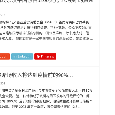
涉及中国游客5200美元“入场费”的腐败
537
腐败指控 马来西亚反贪污委员会（MACC）首席专员阿占巴基表
将从各方获取信息并进行相应调查。”他补充说，公众不应对此事
抵达吉隆坡国际机场时被拘留的中国公民声称，除非她支付一笔
然大波。 她的旅伴是一家中国电视台的高级官员，她显然没 …
eupon
LinkedIn
Pinterest
赌场收入将达到疫情前的90%…
504
加坡综合度假村资产预计今年将恢复至疫情前收入水平的 85%
而完全恢复。 这一估计构成了该机构周五发布的评级评论的一部
司（RWLV）最近收购的高级担保定期贷款和循环贷款设施授予
资。截至 2023 年第一季度，该公司未偿还的 12.5 …