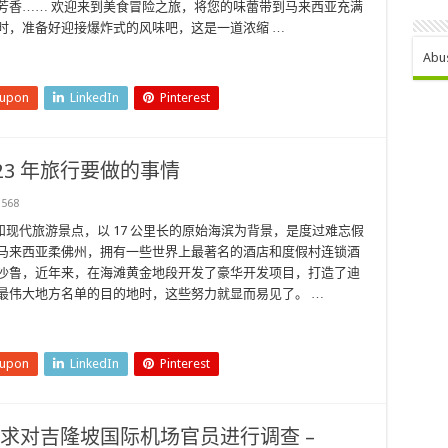
芳香…… 欢迎来到美食冒险之旅，将您的味蕾带到马来西亚充满
时，准备好迎接爆炸式的风味吧，这是一道浓缩 …
Abu
eupon
LinkedIn
Pinterest
23 年旅行要做的事情
568
自然美景和现代旅游景点，以 17 公里长的原始海滨为背景，是度过难忘假
于马来西亚柔佛州，拥有一些世界上最著名的酒店和度假村连锁酒
迪沙鲁，近年来，在海滩黄金地段开发了豪华开发项目，打造了迪
最伟大地方名单的目的地时，这些努力就显而易见了。 …
eupon
LinkedIn
Pinterest
寻求对吉隆坡国际机场官员进行调查 –