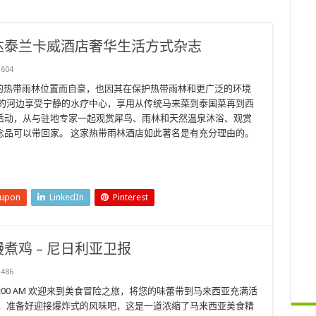
达泰兰卡威酒店奢华生活方式杂志
604
绚丽的热带雨林位置而自豪，也因其在保护热带雨林和更广泛的环境
蜒的河边享受宁静的水疗中心，享用从传统马来菜到泰国菜再到西
活动，从与驻地专家一起观赏犀鸟、雨林和天然温泉沐浴、观赏
念品可以带回家。 这家热带雨林酒店如此著名是有充分理由的。
eupon
LinkedIn
Pinterest
煮鸡 – 尼日利亚卫报
486
日 | 7:00 AM 欢迎来到美食冒险之旅，将您的味蕾带到马来西亚充满活
时，准备好迎接爆炸式的风味吧，这是一道浓缩了马来西亚美食精