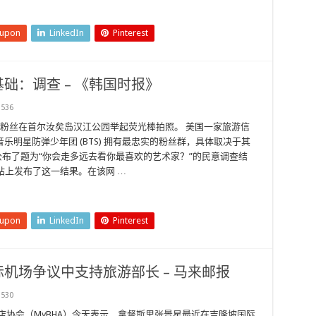
eupon
LinkedIn
Pinterest
基础：调查 – 《韩国时报》
536
BTS 的粉丝在首尔汝矣岛汉江公园举起荧光棒拍照。 美国一家旅游信
明星防弹少年团 (BTS) 拥有最忠实的粉丝群，具体取决于其
nts 公布了题为“你会走多远去看你最喜欢的艺术家？”的民意调查结
其网站上发布了这一结果。在该网 …
eupon
LinkedIn
Pinterest
机场争议中支持旅游部长 – 马来邮报
530
店协会（MyBHA）今天表示，拿督斯里张景星最近在吉隆坡国际