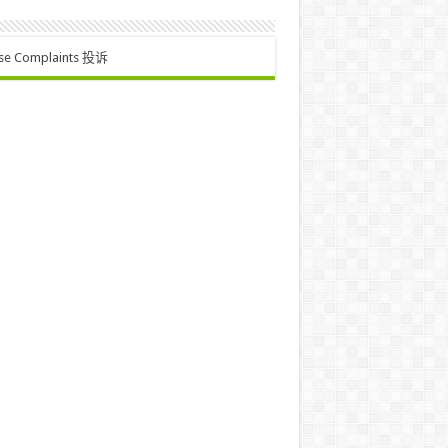
se Complaints 投诉