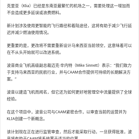
克里亚（Klia）已经是东南亚最繁忙的机场之一，需要处理这一增加而
不会造成更多延误或浪费燃料。
新计划涉及使用更智能的飞行路径和着陆途径，这将有助于减少飞行延
迟并减少燃油使用情况。
更重要的是，更改将不需要重新设计马来西亚当前领空，这意味着可以
在不从头开始就可以改进系统。
波音商业飞机高级副总裁迈克·辛内特（Mike Sinnett）表示：“我们致力
于支持马来西亚的民航行业，并与CAAM合作提供可持续的长期解决方
案。”
波音以建造飞机而闻名，但它还为如何更好地管理空中流量提供了全球
经验。
在这个项目中，波音公司与CAAM紧密合作，以审查当前的运营并为
KLIA创建一个新概念。
该计划现在正在进行监管审查，然后才能采取行动，一旦获得批准，波
音将有助于CAAM将系统置于适当的位置。