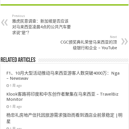
Previous
雅虎民意调查：新加坡是否应该
对马来西亚凌晨4点的公共汽车要
求说“是”？
Next
CGC颁奖典礼荣誉马来西亚的顶
级银行和企业 – YouTube
Related Articles
F1、10月大型活动推动马来西亚游客人数突破4000万：Nga
– Newswav
1 周 ago
Klook客路将印度和中东创作者聚集在马来西亚 – TravelBiz
Monitor
1 周 ago
杨忠礼房地产信托因旅游需求强劲而看到酒店业前景稳定 |明
星
1 周 ago