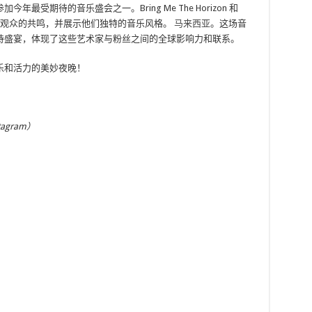
期待的音乐盛会之一。Bring Me The Horizo​​n 和
，引起观众的共鸣，并展示他们独特的音乐风格。
马来西亚
。这场音
诗盛宴，体现了这些艺术家与粉丝之间的全球影响力和联系。
乐和活力的美妙夜晚！
tagram）