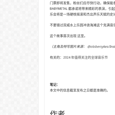
门票即将发售，粉丝们应尽快行动，确保能参加今年最受
BABYMETAL 都承诺将带来精彩的表演
乐会将是一场硬核摇滚和杰出声乐天赋的史
不要错过双威水上乐园冲浪海滩这个充满音
这个故事首次出现
这里
。
（主角及特写图片来源：
@olobersykes/
Ins
有关的：
2024 年值得关注的全球音乐节
笔记：
本文中的信息截至发布之日都是准确的。
作者