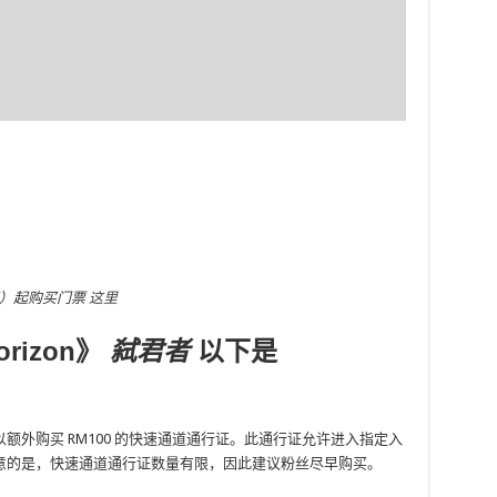
亚时间）起购买门票
这里
rizo​​n》
弑君者
以下是
外购买 RM100 的快速通道通行证。此通行证允许进入指定入
意的是，快速通道通行证数量有限，因此建议粉丝尽早购买。