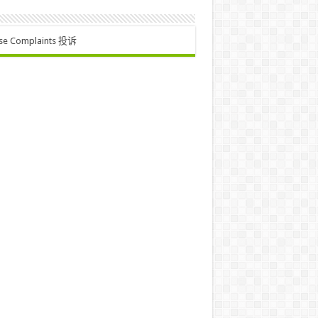
se Complaints 投诉