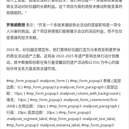
用人工智能、图像处理和计算机技术，我们将创建一个尖端系统来衡量
商业活动对砂拉越的长期利益。这个项目与我利用技术推动积极变革的
热情相符。”
罗美娟教授
表示：“开发一个系统来捕捉商业活动的遗留影响是一项令
人兴奋的挑战。这个项目将使我们能够展示会议的深远利益，而不仅仅
是直接的经济贡献。
2023 年，砂拉越总理宣布，他打算将砂拉越打造为马来西亚和婆罗洲
的商业活动遗产之都。这将由 2023-2025 年遗产影响总体行动计划推
动，其中数据和创新在吸引备受瞩目的遗产活动和以 ESG 为中心的国
际伙伴关系方面发挥关键作用。
#mp_form_popup3 .mailpoet_form { } #mp_form_popup3 表格 { 底部
边距：0; } #mp_form_popup3 p.mailpoet_form_paragraph { 底部边
距：10px; } #mp_form_popup3 .mailpoet_column_with_background {
填充：10px; } #mp_form_popup3 .mailpoet_form_column:not(:first-
child) { 左侧边距：20px; } #mp_form_popup3 .mailpoet_paragraph {
行高：20px; 底部边距：20px; } #mp_form_popup3
.mailpoet_segment_label, #mp_form_popup3 .mailpoet_text_label,
#mp_form_popup3 .mailpoet_textarea_label, #mp_form_popup3