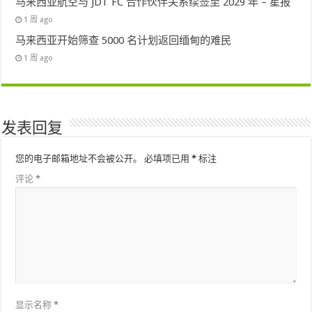
马来西亚航空与 JDT FC 合作伙伴关系续签至 2029 年 – 星报
1 周 ago
马来西亚开始筛查 5000 名计划返回缅甸的难民
1 周 ago
发表回复
您的电子邮箱地址不会被公开。
必填项已用
*
标注
评论
*
显示名称
*