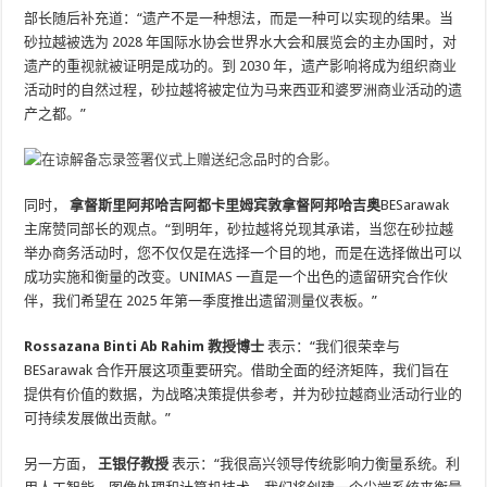
部长随后补充道：“遗产不是一种想法，而是一种可以实现的结果。当
砂拉越被选为 2028 年国际水协会世界水大会和展览会的主办国时，对
遗产的重视就被证明是成功的。到 2030 年，遗产影响将成为组织商业
活动时的自然过程，砂拉越将被定位为马来西亚和婆罗洲商业活动的遗
产之都。”
同时，
拿督斯里阿邦哈吉阿都卡里姆宾敦拿督阿邦哈吉奥
BESarawak
主席赞同部长的观点。“到明年，砂拉越将兑现其承诺，当您在砂拉越
举办商务活动时，您不仅仅是在选择一个目的地，而是在选择做出可以
成功实施和衡量的改变。UNIMAS 一直是一个出色的遗留研究合作伙
伴，我们希望在 2025 年第一季度推出遗留测量仪表板。”
Rossazana Binti Ab Rahim 教授博士
表示：“我们很荣幸与
BESarawak 合作开展这项重要研究。借助全面的经济矩阵，我们旨在
提供有价值的数据，为战略决策提供参考，并为砂拉越商业活动行业的
可持续发展做出贡献。”
另一方面，
王银仔教授
表示：“我很高兴领导传统影响力衡量系统。利