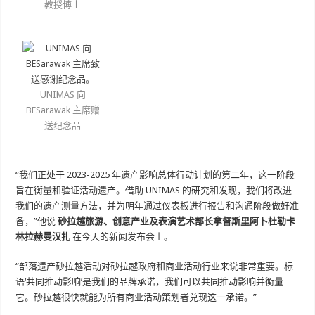
教授博士
UNIMAS 向
BESarawak 主席赠
送纪念品
“我们正处于 2023-2025 年遗产影响总体行动计划的第二年，这一阶段
旨在衡量和验证活动遗产。借助 UNIMAS 的研究和发现，我们将改进
我们的遗产测量方法，并为明年通过仪表板进行报告和沟通阶段做好准
备，”他说
砂拉越旅游、创意产业及表演艺术部长拿督斯里阿卜杜勒卡
林拉赫曼汉扎
在今天的新闻发布会上。
“部落遗产砂拉越活动对砂拉越政府和商业活动行业来说非常重要。标
语‘共同推动影响’是我们的品牌承诺，我们可以共同推动影响并衡量
它。砂拉越很快就能为所有商业活动策划者兑现这一承诺。”