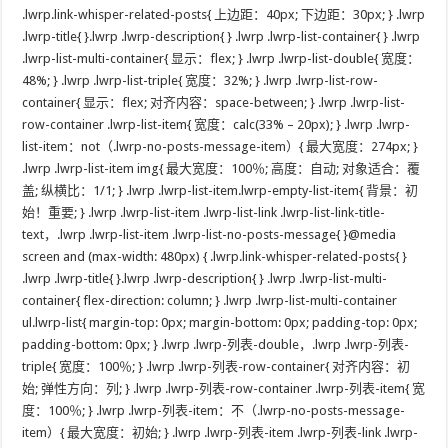
.lwrp.link-whisper-related-posts{ 上边距：40px; 下边距：30px; } .lwrp
.lwrp-title{ }.lwrp .lwrp-description{ } .lwrp .lwrp-list-container{ } .lwrp
.lwrp-list-multi-container{ 显示：flex; } .lwrp .lwrp-list-double{ 宽度：
48%; } .lwrp .lwrp-list-triple{ 宽度：32%; } .lwrp .lwrp-list-row-
container{ 显示：flex; 对齐内容：space-between; } .lwrp .lwrp-list-
row-container .lwrp-list-item{ 宽度：calc(33% – 20px); } .lwrp .lwrp-
list-item：not（.lwrp-no-posts-message-item）{ 最大宽度：274px; }
.lwrp .lwrp-list-item img{ 最大宽度：100％; 高度：自动; 对象适合：覆
盖; 纵横比：1/1; } .lwrp .lwrp-list-item.lwrp-empty-list-item{ 背景：初
始！重要; } .lwrp .lwrp-list-item .lwrp-list-link .lwrp-list-link-title-
text，.lwrp .lwrp-list-item .lwrp-list-no-posts-message{ }@media
screen and (max-width: 480px) { .lwrp.link-whisper-related-posts{ }
.lwrp .lwrp-title{ }.lwrp .lwrp-description{ } .lwrp .lwrp-list-multi-
container{ flex-direction: column; } .lwrp .lwrp-list-multi-container
ul.lwrp-list{ margin-top: 0px; margin-bottom: 0px; padding-top: 0px;
padding-bottom: 0px; } .lwrp .lwrp-列表-double，.lwrp .lwrp-列表-
triple{ 宽度：100％; } .lwrp .lwrp-列表-row-container{ 对齐内容：初
始; 弹性方向：列; } .lwrp .lwrp-列表-row-container .lwrp-列表-item{ 宽
度：100％; } .lwrp .lwrp-列表-item：不（.lwrp-no-posts-message-
item）{ 最大宽度：初始; } .lwrp .lwrp-列表-item .lwrp-列表-link .lwrp-