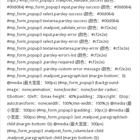
20px;} #mp_form_popup3 .mailpoet_validate_success {颜色：
#00d084} #mp_form_popup3 input.parsley-success {颜色：#00d084}
#mp_form_popup3 select.parsley-success {颜色：#00d084}
#mp_form_popup3 textarea.parsley-success {颜色：#00d084}
#mp_form_popup3 .mailpoet_validate_error {颜色：#cf2e2e}
#mp_form_popup3 input.parsley-error {颜色：#cf2e2e}
#mp_form_popup3 select.parsley-error {颜色：#cf2e2e}
#mp_form_popup3 textarea.textarea.parsley-error {颜色：#cf2e2e}
#mp_form_popup3 .parsley-errors-list {颜色：#cf2e2e}
#mp_form_popup3 .parsley-required {颜色：#cf2e2e}
#mp_form_popup3 .parsley-custom-error-message {颜色：#cf2e2e}
#mp_form_popup3 .mailpoet_paragraph.last {margin-bottom：0}
@media (最大宽度：500px) {#mp_form_popup3 {background-
image：none;animation：none;border：none;border-radius：
0;bottom：0;left：0;max-height：40%;padding：20px;right：0;top：
auto;transform：none;width：100%;min-width：100%;}} @media (最
小宽度：500px) {#mp_form_popup3 {padding：30px;}} @media (最
小宽度：500px) {#mp_form_popup3 .last .mailpoet_paragraph:last-
child {margin-bottom: 0}} @media (最大宽度：500px)
{#mp_form_popup3 .mailpoet_form_column:last-child
.mailpoet_paragraph:last-child {margin-bottom: 0}}