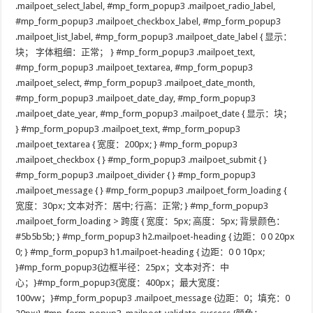
.mailpoet_select_label, #mp_form_popup3 .mailpoet_radio_label,
#mp_form_popup3 .mailpoet_checkbox_label, #mp_form_popup3
.mailpoet_list_label, #mp_form_popup3 .mailpoet_date_label { 显示：
块； 字体粗细：正常； } #mp_form_popup3 .mailpoet_text,
#mp_form_popup3 .mailpoet_textarea, #mp_form_popup3
.mailpoet_select, #mp_form_popup3 .mailpoet_date_month,
#mp_form_popup3 .mailpoet_date_day, #mp_form_popup3
.mailpoet_date_year, #mp_form_popup3 .mailpoet_date { 显示：块；
} #mp_form_popup3 .mailpoet_text, #mp_form_popup3
.mailpoet_textarea { 宽度：200px; } #mp_form_popup3
.mailpoet_checkbox { } #mp_form_popup3 .mailpoet_submit { }
#mp_form_popup3 .mailpoet_divider { } #mp_form_popup3
.mailpoet_message { } #mp_form_popup3 .mailpoet_form_loading {
宽度：30px; 文本对齐：居中; 行高：正常; } #mp_form_popup3
.mailpoet_form_loading > 跨度 { 宽度：5px; 高度：5px; 背景颜色：
#5b5b5b; } #mp_form_popup3 h2.mailpoet-heading { 边距：0 0 20px
0; } #mp_form_popup3 h1.mailpoet-heading { 边距：0 0 10px;
}#mp_form_popup3{边框半径：25px；文本对齐：中
心；}#mp_form_popup3{宽度：400px；最大宽度：
100vw；}#mp_form_popup3 .mailpoet_message {边距：0；填充：0