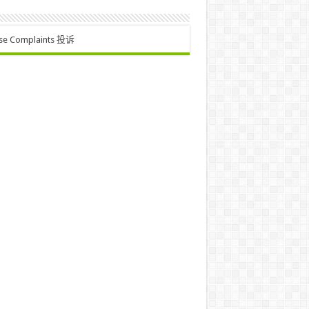
se Complaints 投诉