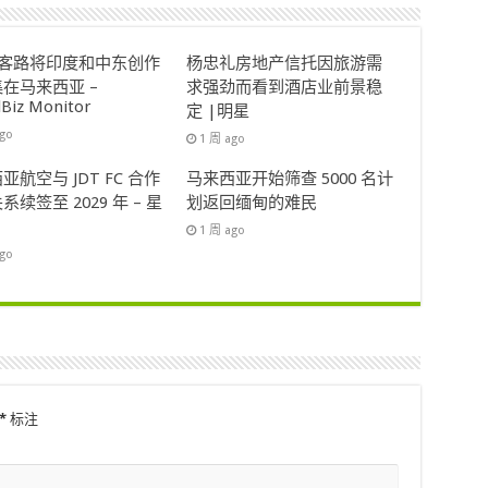
ok客路将印度和中东创作
杨忠礼房地产信托因旅游需
在马来西亚 –
求强劲而看到酒店业前景稳
lBiz Monitor
定 |明星
ago
1 周 ago
亚航空与 JDT FC 合作
马来西亚开始筛查 5000 名计
系续签至 2029 年 – 星
划返回缅甸的难民
1 周 ago
ago
*
标注