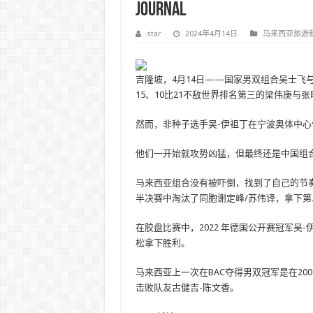
Journal
star
2024年4月14日
马来西亚旅游
吉隆坡，4月14日——国家男双组合吴士飞与
15、10比21不敌世界排名第三的梁伟庚与张旺
然而，非种子选手吴-伊祖丁在宁波奥体中心
他们一开始就攻势凶猛，但最终还是中国组
马来西亚组合没有被吓倒，找到了自己的节
半决赛中淘汰了同胞谢定峰/苏伟译，拿下
在胶盘比赛中，2022 年德国公开赛冠军
松拿下胜利。
马来西亚上一次在BAC夺得男双冠军是在2007年
击败队友古健吉-陈文香。