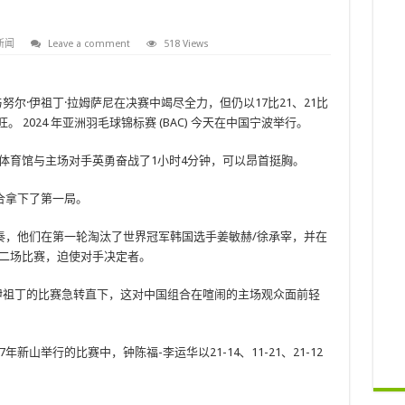
新闻
Leave a comment
518 Views
努尔·伊祖丁·拉姆萨尼在决赛中竭尽全力，但仍以17比21、21比
。 2024 年亚洲羽毛球锦标赛 (BAC) 今天在中国宁波举行。
体育馆与主场对手英勇奋战了1小时4分钟，可以昂首挺胸。
合拿下了第一局。
奏，他们在第一轮淘汰了世界冠军韩国选手姜敏赫/徐承宰，并在
第二场比赛，迫使对手决定者。
吴-伊祖丁的比赛急转直下，这对中国组合在喧闹的主场观众面前轻
新山举行的比赛中，钟陈福-李运华以21-14、11-21、21-12