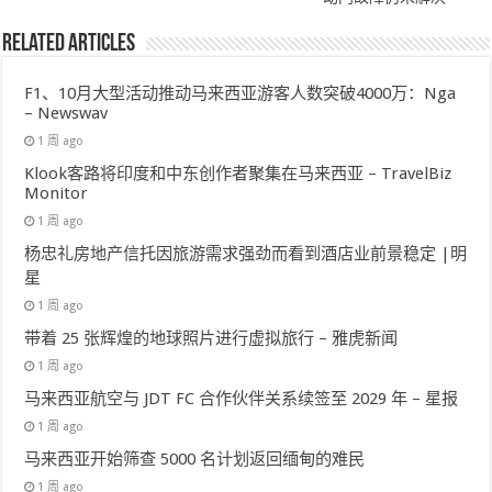
Related Articles
F1、10月大型活动推动马来西亚游客人数突破4000万：Nga
– Newswav
1 周 ago
Klook客路将印度和中东创作者聚集在马来西亚 – TravelBiz
Monitor
1 周 ago
杨忠礼房地产信托因旅游需求强劲而看到酒店业前景稳定 |明
星
1 周 ago
带着 25 张辉煌的地球照片进行虚拟旅行 – 雅虎新闻
1 周 ago
马来西亚航空与 JDT FC 合作伙伴关系续签至 2029 年 – 星报
1 周 ago
马来西亚开始筛查 5000 名计划返回缅甸的难民
1 周 ago