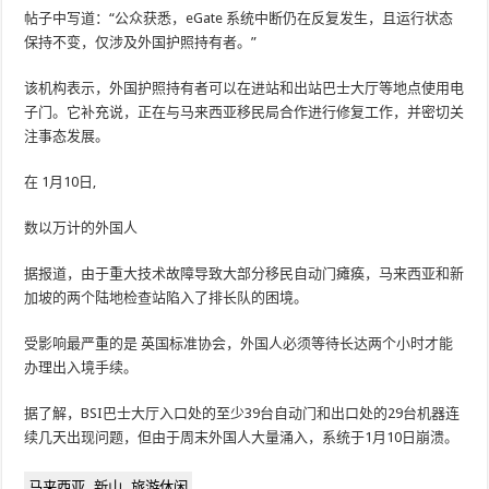
帖子中写道：“公众获悉，eGate 系统中断仍在反复发生，且运行状态
保持不变，仅涉及外国护照持有者。”
该机构表示，外国护照持有者可以在进站和出站巴士大厅等地点使用电
子门。它补充说，正在与马来西亚移民局合作进行修复工作，并密切关
注事态发展。
在
1月10日
,
数以万计的外国人
据报道，由于重大技术故障导致大部分移民自动门瘫痪，马来西亚和新
加坡的两个陆地检查站陷入了排长队的困境。
受影响最严重的是
英国标准协会
，外国人必须等待长达两个小时才能
办理出入境手续。
据了解，BSI巴士大厅入口处的至少39台自动门和出口处的29台机器连
续几天出现问题，但由于周末外国人大量涌入，系统于1月10日崩溃。
马来西亚
新山
旅游休闲