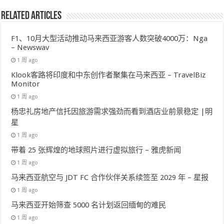
Related Articles
F1、10月大型活动推动马来西亚游客人数突破4000万：Nga
– Newswav
1 周 ago
Klook客路将印度和中东创作者聚集在马来西亚 – TravelBiz
Monitor
1 周 ago
杨忠礼房地产信托因旅游需求强劲而看到酒店业前景稳定 |明
星
1 周 ago
带着 25 张辉煌的地球照片进行虚拟旅行 – 雅虎新闻
1 周 ago
马来西亚航空与 JDT FC 合作伙伴关系续签至 2029 年 – 星报
1 周 ago
马来西亚开始筛查 5000 名计划返回缅甸的难民
1 周 ago