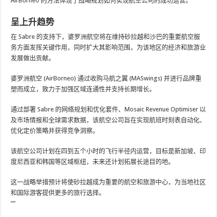
AirBorneo 的方法体现了战略规划如何实现航空公司的成功运营。
呈上升趋势
在 Sabre 的支持下，婆罗洲航空将在维持砂拉越和沙巴的重要航空服
务方面发挥关键作用，同时扩大其影响范围，为该地区的经济和旅游业
发展做出贡献。
婆罗洲航空 (AirBorneo) 通过收购马航之翼 (MASwings) 并进行品牌重
塑而成立，致力于加强区域连通性并支持长期增长。
通过部署 Sabre 的网络规划和优化套件、Mosaic Revenue Optimiser 以
及市场情报和全球需求数据，该航空公司旨在实现航班时刻表自动化、
优化定价策略并获得竞争洞察。
该航空公司计划在四到五个小时的飞行半径内运营，目标是新加坡、印
度尼西亚和韩国等区域枢纽，未来还计划拓展长途目的地。
这一战略举措预计将使砂拉越成为重要的航空和旅游中心，为当地社区
和国际游客提供更多的旅行选择。
““