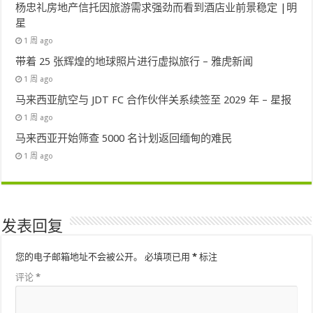
杨忠礼房地产信托因旅游需求强劲而看到酒店业前景稳定 |明
星
1 周 ago
带着 25 张辉煌的地球照片进行虚拟旅行 – 雅虎新闻
1 周 ago
马来西亚航空与 JDT FC 合作伙伴关系续签至 2029 年 – 星报
1 周 ago
马来西亚开始筛查 5000 名计划返回缅甸的难民
1 周 ago
发表回复
您的电子邮箱地址不会被公开。
必填项已用
*
标注
评论
*