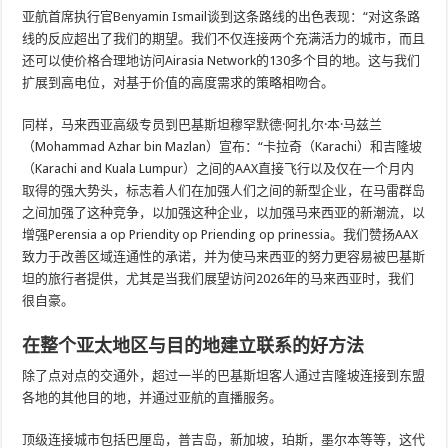
亚航首席执行官Benyamin Ismail谈到这条路线的出色表现：“对这条路
线的反应超出了我们的期望。我们不仅连接两个充满活力的城市，而且
还可以使价格合理地访问Airasia Network的130多个目的地。这与我们
扩展到高电位，对基于价值的高度需求的策略相吻合。
同样，马来西亚高级专员到巴基斯坦穆罕默德·阿扎尔·本·马兹兰
（Mohammad Azhar bin Mazlan）宣布：“卡拉奇（Karachi）和吉隆坡
（Karachi and Kuala Lumpur）之间的AAX直接飞行以及仅在一个月内
取得的强大势头，标志着人们在加强人们之间的新型企业，在马雷群岛
之间加强了这种竞争，以加强这种企业，以加强马来西亚的新潮流，以
增强Perensia a op Priendity op Priending op prinessia。我们赞扬AAX
致力于改善区域连通性的承诺，并为使马来西亚的努力更容易被巴基斯
坦的旅行者提供，尤其是当我们展望访问2026年的马来西亚时，我们
很自豪。
在整个亚太地区与目的地建立联系的好方法
除了点对点的交通外，超过一半的巴基斯坦客人通过吉隆坡连接到东盟
各地的其他目的地，并通过亚航的直播服务。
顶级连接城市包括巴厘岛，普吉岛，新加坡，珀斯，墨尔本等等，这代