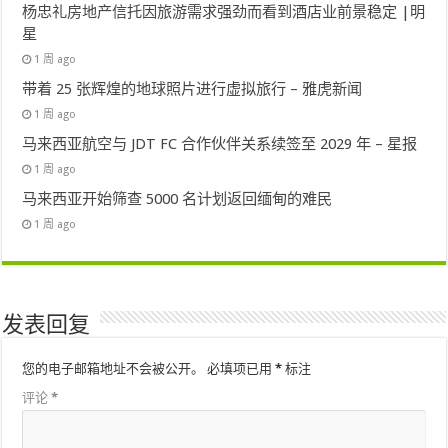
杨忠礼房地产信托因旅游需求强劲而看到酒店业前景稳定 |明
星
1 周 ago
带着 25 张辉煌的地球照片进行虚拟旅行 – 雅虎新闻
1 周 ago
马来西亚航空与 JDT FC 合作伙伴关系续签至 2029 年 – 星报
1 周 ago
马来西亚开始筛查 5000 名计划返回缅甸的难民
1 周 ago
发表回复
您的电子邮箱地址不会被公开。
必填项已用
*
标注
评论
*