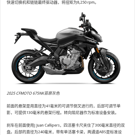
快速切换机和链链最终驱动器，将扭矩为8,250 rpm。
2025 CFMOTO 675NK苔原灰色
前面的悬架是用直径为41毫米的可调节倒叉进行的，后部可调节单
影，可提供130毫米的悬架行程。转向阻尼器作为标准设备安装。
刹车在前面使用J Juan Callipers，四活塞卡尺夹住了300毫米直径的双
盘。后部的直径为240毫米，带有单活塞卡梁，两通道ABS是标准设