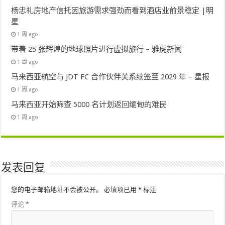
杨忠礼房地产信托因旅游需求强劲而看到酒店业前景稳定 |明
星
1 周 ago
带着 25 张辉煌的地球照片进行虚拟旅行 – 雅虎新闻
1 周 ago
马来西亚航空与 JDT FC 合作伙伴关系续签至 2029 年 – 星报
1 周 ago
马来西亚开始筛查 5000 名计划返回缅甸的难民
1 周 ago
发表回复
您的电子邮箱地址不会被公开。
必填项已用
*
标注
评论
*