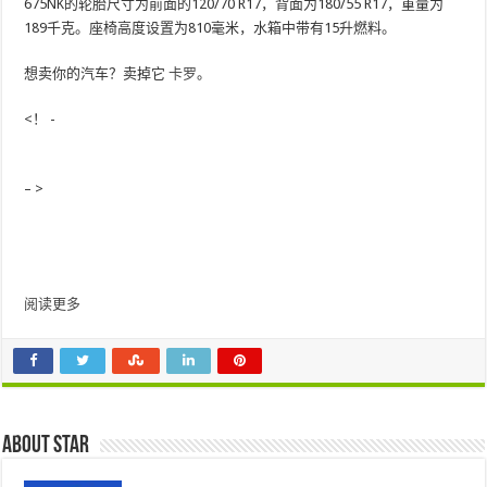
675NK的轮胎尺寸为前面的120/70 R17，背面为180/55 R17，重量为
189千克。座椅高度设置为810毫米，水箱中带有15升燃料。
想卖你的汽车？卖掉它
卡罗
。
<！ -
– >
阅读更多
About star