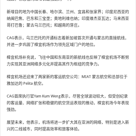
新增目的地为中国长春、哈尔滨、兰州、宜昌和张家界；印度尼西亚的
纳闽巴焦、巴东和三宝垄；奥地利维也纳；印度维杰亚瓦达；马来西亚
哥打巴鲁；蒙古乌兰巴托；和越南的芽庄。
CAG表示，乌兰巴托的开通标志着新加坡首次开通与蒙古的直接航线，
并进一步巩固了樟宜机场作为领先区域门户的地位。
樟宜机场补充说，飞往中国和东南亚的新航线也反映了樟宜机场不断努
力实现其亚洲网络多元化并提高其作为枢纽的竞争力。
樟宜机场还迎来了两家新的客运航空公司：MIAT 蒙古航空和总部位于
雅加达的 Pelita 航空。
CAG首席执行官Yam Kum Weng表示，尽管全球波动较大，但受创纪录
的客运量、网络扩张和稳健的航空货运表现的推动，樟宜机场今年表现
强劲。
展望未来，他表示，机场将进一步扩大其在亚洲的网络，特别是进入新
兴的二线城市，同时提高效率和旅客体验。