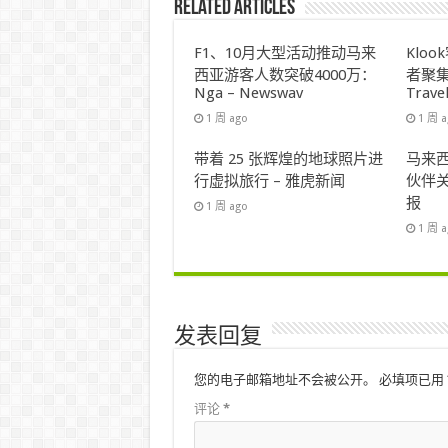
Related Articles
F1、10月大型活动推动马来
Klo
西亚游客人数突破4000万：
者聚集
Nga – Newswav
Trave
1 周 ago
1 周 
带着 25 张辉煌的地球照片进
马来西
行虚拟旅行 – 雅虎新闻
伙伴关
报
1 周 ago
1 周 
发表回复
您的电子邮箱地址不会被公开。
必填项已用
评论
*