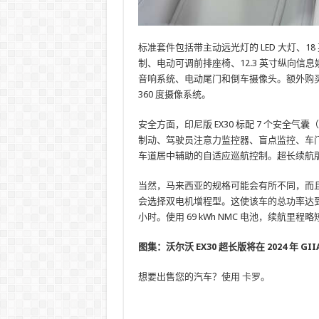
标准套件包括带主动远光灯的 LED 大灯、
制、电动可调前排座椅、12.3 英寸纵向信息娱乐触摸
音响系统、电动尾门和倒车摄像头。额外购买 Ext
360 度摄像系统。
安全方面，印尼版 EX30 标配 7 个安
制动、驾驶员注意力监控器、盲点监控、车门开启警告和
车道居中辅助的自适应巡航控制。超长续航版增加了 Pa
当然，马来西亚的规格可能会有所不同，而且
会选择双电机增程型。这使该车的总功率达到 428 PS
小时。使用 69 kWh NMC 电池，续航里程略短
图集：沃尔沃 EX30 超长版将在 2024 年 GII
想要出售您的汽车？使用
卡罗
。