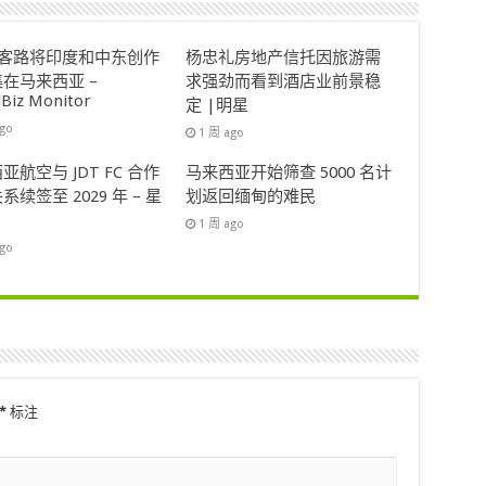
ok客路将印度和中东创作
杨忠礼房地产信托因旅游需
在马来西亚 –
求强劲而看到酒店业前景稳
lBiz Monitor
定 |明星
ago
1 周 ago
亚航空与 JDT FC 合作
马来西亚开始筛查 5000 名计
系续签至 2029 年 – 星
划返回缅甸的难民
1 周 ago
ago
*
标注