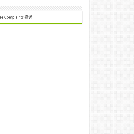
se Complaints 投诉