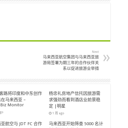
Next
马来西亚航空集团与马来西亚旅
游局签署为期三年的合作伙伴关
系以促进旅游业举措
ok客路将印度和中东创作
杨忠礼房地产信托因旅游需
在马来西亚 –
求强劲而看到酒店业前景稳
lBiz Monitor
定 |明星
ago
1 周 ago
亚航空与 JDT FC 合作
马来西亚开始筛查 5000 名计