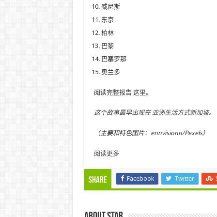
威尼斯
东京
柏林
巴黎
巴塞罗那
奥兰多
阅读完整报告
这里
。
这个故事最早出现在
亚洲生活方式新加坡。
（主要和特色图片：ennvisionn/Pexels）
阅读更多
Facebook
Twitter
Share
About star