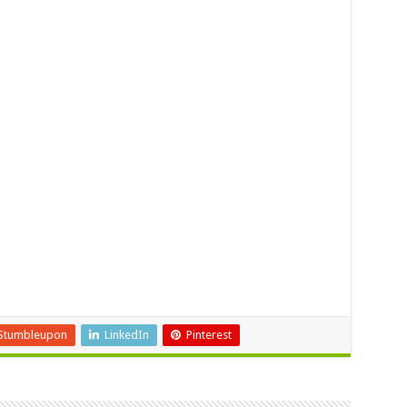
Stumbleupon
LinkedIn
Pinterest