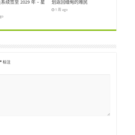
系续签至 2029 年 – 星
划返回缅甸的难民
1 周 ago
ago
*
标注