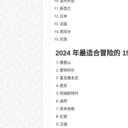
澳大利亚
新西兰
日本
法国
西班牙
巴西
2024 年最适合冒险的 
檀香山
蒙特利尔
雷克雅未克
悉尼
阿姆斯特丹
迪拜
哥本哈根
伦敦
汉城