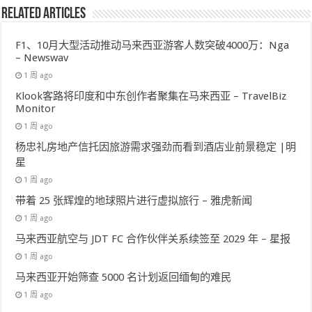
Related Articles
F1、10月大型活动推动马来西亚游客人数突破4000万：Nga
– Newswav
1 周 ago
Klook客路将印度和中东创作者聚集在马来西亚 – TravelBiz
Monitor
1 周 ago
杨忠礼房地产信托因旅游需求强劲而看到酒店业前景稳定 |明
星
1 周 ago
带着 25 张辉煌的地球照片进行虚拟旅行 – 雅虎新闻
1 周 ago
马来西亚航空与 JDT FC 合作伙伴关系续签至 2029 年 – 星报
1 周 ago
马来西亚开始筛查 5000 名计划返回缅甸的难民
1 周 ago