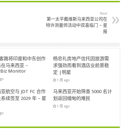
Next
第一太平戴维斯马来西亚公司在
特许测量师活动中双喜临门 – 星
报
ok客路将印度和中东创作
杨忠礼房地产信托因旅游需
在马来西亚 –
求强劲而看到酒店业前景稳
lBiz Monitor
定 |明星
ago
1 周 ago
亚航空与 JDT FC 合作
马来西亚开始筛查 5000 名计
系续签至 2029 年 – 星
划返回缅甸的难民
1 周 ago
ago