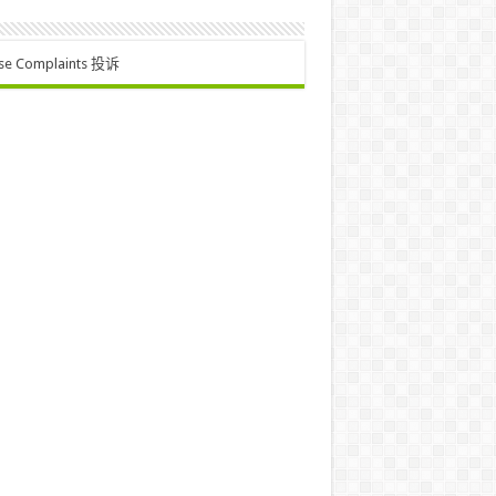
se Complaints 投诉