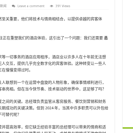
新闻
Leave a comment
391 Views
然至关重要，他们将技术与情商相结合，以提供卓越的宾客体
住正在重塑我们的酒店体验，这引出了一个问题：我们还需要
总
求等一切事务的酒店应用程序，酒店业以许多人在十年前无法想
无人交互，提供几乎完全数字化的宾客体验。这种转变让一些人
正在慢慢变得过时。
让人联想到一个在运营中盘旋的人物形象，确保事情顺利进行，
客串亮相。但在当今快节奏、技术驱动的世界中，这足够了吗？
度之间的关键。总经理负责监管从客房服务、餐饮到营销和财务
期成功的关键决策。但到 2024 年，当其中许多职责可以外包给
不可替代呢？
营并提高效率，但它缺乏经验丰富的总经理可以带来的情商和适