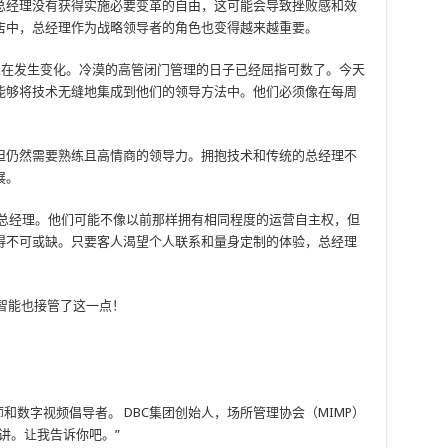
总经理没有获得实施必要变革的自由，这可能会导致挫败感和效
店中，总经理作为战略领导者的角色也变得越来越重要。
显然正在发生变化。冷漠的高管闭门管理的日子已经屈指可数了。今天
能够将技术无缝地集成到他们的领导方法中。他们必须像在每周
。
但仍然需要熟练且高情商的领导力。拥抱技术和传统的总经理不
展。
总经理。他们可能不像以前那样拥有相同程度的运营自主权，但
得不可或缺。只要客人渴望个人联系和量身定制的体验，总经理
智能也接管了这一点！
、营销策略师和数字视频倡导者。 DBC集团创始人，场所管理协会（MIMP）
讲。让我告诉你吧。”