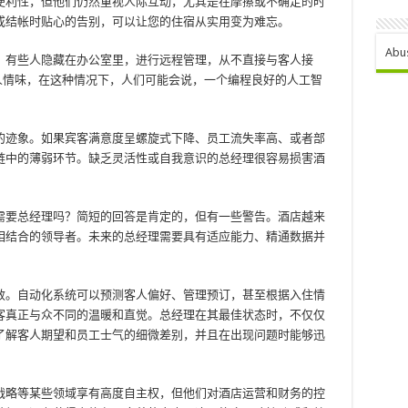
便利性，但他们仍然重视人际互动，尤其是在摩擦或不确定的时
或结帐时贴心的告别，可以让您的住宿从实用变为难忘。
Abu
。有些人隐藏在办公室里，进行远程管理，从不直接与客人接
人情味，在这种情况下，人们可能会说，一个编程良好的人工智
的迹象。如果宾客满意度呈螺旋式下降、员工流失率高、或者部
链中的薄弱环节。缺乏灵活性或自我意识的总经理很容易损害酒
需要总经理吗？简短的回答是肯定的，但有一些警告。酒店越来
相结合的领导者。未来的总经理需要具有适应能力、精通数据并
效。自动化系统可以预测客人偏好、管理预订，甚至根据入住情
客真正与众不同的温暖和直觉。总经理在其最佳状态时，不仅仅
了解客人期望和员工士气的细微差别，并且在出现问题时能够迅
战略等某些领域享有高度自主权，但他们对酒店运营和财务的控