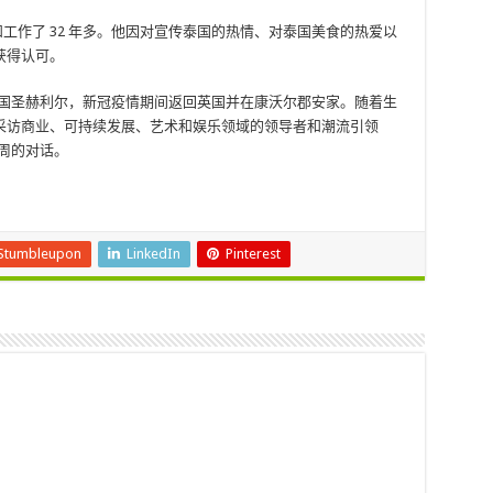
活和工作了 32 年多。他因对宣传泰国的热情、对泰国美食的热爱以
获得认可。
出生于英国圣赫利尔，新冠疫情期间返回英国并在康沃尔郡安家。随着生
采访商业、可持续发展、艺术和娱乐领域的领导者和潮流引领
每周的对话。
Stumbleupon
LinkedIn
Pinterest