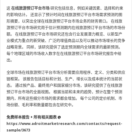
这
在线旅游预订平台市场
研究包括信息，例如关键因素、选择和约束
的影响估计。 还显示了预计时间在线旅游预订平台市场需求预测的图
形摘要，以突出全球在线旅游预订平台市场业务的财务胃口。 在线旅
游预订平台市场研究用于估计预测期内在线旅游预订平台市场的市场份
额。 在线旅游预订平台市场研究还包含行业发展潜力概览、以新型产
业模式为重点的新突破、广泛的增值商品以及可以推动市场增长的竞争
战略背景。 同样，该研究提供了选定预测期内全球需求的最新预测。
每个地理区域的市场收入数字在在线旅游预订平台市场研究报告中给
出。
全球市场在线旅游预订平台市场分析需要应用程序、定义、分类和供应
链框架。 该报告包括目标和计划、生产、增长以及成本统计的当前状
态。 通过按产品、最终用户和国家细分市场，该研究提供了在线旅游
预订平台市场的全面视图。 根据当前和未来的趋势，预计在整个预测
期内，所有这些细分市场的需求都会增加。 每个公司的定价机制、市
场份额、毛利率和数量都包含在研究中。
免费样本报告 + 所有相关图表 @
https://www.adroitmarketresearch.com/contacts/request-
sample/3673