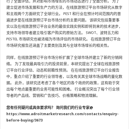
行了全面评估，并对影响市场增长的市场动态进行了全面分析。 为了
建立促进市场发展和生产力的方法，在线旅游预订平台市场研究从数字
和主观两个方面研究了全球行业。 PEST 和行业在预计时间范围内的普
遍进步是在线旅游预订平台市场分析的主要问题。 该研究包括重要事
实以及在线旅游预订平台业务的最佳实践实例和即将到来的技术进步，
支持市场领导者建立吸引客户购买的原始方法。 SWOT、波特五力和
PESTEL 市场研究也被浓缩为市场评估的市场研究。 在线旅游预订平台
市场研究报告还涵盖了主要类别及其与全球市场增长的相关性。
同样，在线旅游预订平台市场分析扩展了全球市场并建立了新的分销网
络。 为了发现最具吸引力的投资前景，本研究提出了全球在线旅游预
订平台行业评估、动态和前瞻性预测。 在在线旅游预订平台行业报告
中，重点介绍了重要的行业领导者，以及有关其全球市场战略的量化数
据。 此外，该研究还考虑了各个地区的各个政府的政策，这有助于突
出每个地点最重要的业务可能性和困难。 行业概况突出了每个行业领
导者的产品线、营销和广告技巧、价格策略和物流理解。
您有任何疑问或具体要求吗？ 询问我们的行业专家@
https://www.adroitmarketresearch.com/contacts/enquiry-
before-buying/3673