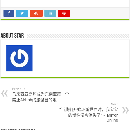
About star
Previous
马来西亚岛屿成为东南亚第一个
禁止Airbnb的旅游目的地
Next
“当我们开始环游世界时，我宝宝
的慢性湿疹消失了” – Mirror
Online