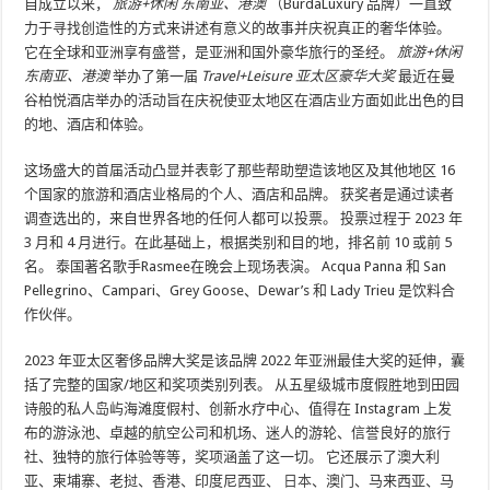
自成立以来，
旅游+休闲 东南亚、港澳
（BurdaLuxury 品牌）一直致
力于寻找创造性的方式来讲述有意义的故事并庆祝真正的奢华体验。
它在全球和亚洲享有盛誉，是亚洲和国外豪华旅行的圣经。
旅游+休闲
东南亚、港澳
举办了第一届
Travel+Leisure 亚太区豪华大奖
最近在曼
谷柏悦酒店举办的活动旨在庆祝使亚太地区在酒店业方面如此出色的目
的地、酒店和体验。
这场盛大的首届活动凸显并表彰了那些帮助塑造该地区及其他地区 16
个国家的旅游和酒店业格局的个人、酒店和品牌。 获奖者是通过读者
调查选出的，来自世界各地的任何人都可以投票。 投票过程于 2023 年
3 月和 4 月进行。在此基础上，根据类别和目的地，排名前 10 或前 5
名。 泰国著名歌手Rasmee在晚会上现场表演。 Acqua Panna 和 San
Pellegrino、Campari、Grey Goose、Dewar’s 和 Lady Trieu 是饮料合
作伙伴。
2023 年亚太区奢侈品牌大奖是该品牌 2022 年亚洲最佳大奖的延伸，囊
括了完整的国家/地区和奖项类别列表。 从五星级城市度假胜地到田园
诗般的私人岛屿海滩度假村、创新水疗中心、值得在 Instagram 上发
布的游泳池、卓越的航空公司和机场、迷人的游轮、信誉良好的旅行
社、独特的旅行体验等等，奖项涵盖了这一切。 它还展示了澳大利
亚、柬埔寨、老挝、香港、印度尼西亚、
日本
、澳门、马来西亚、马