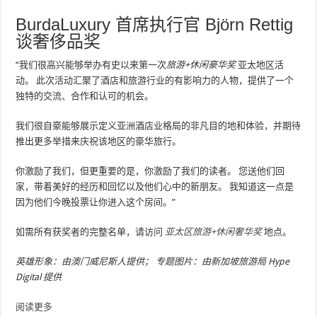
BurdaLuxury 首席执行官 Björn Rettig
谈奢侈品奖
“我们很高兴能够举办有史以来第一次
旅游+休闲豪华奖
亚太地区活
动。 此次活动汇聚了酒店和旅游行业的有影响力的人物，提供了一个
独特的交流、合作和认可的机会。
我们很自豪能够展示定义亚洲酒店业格局的非凡目的地和体验，并期待
推出更多举措来庆祝该地区的豪华旅行。
你激励了我们，但更重要的是，你激励了我们的读者。 您送他们回
家，带着美好的经历和回忆以及他们心中的新朋友。 我知道这一点是
因为他们今晚投票让你进入这个房间。”
如需所有获奖者的完整名单，请访问
亚太区旅游+休闲奢华奖
地点。
英雄形象：由澳门威尼斯人提供； 专题图片：由新加坡旅游局 Hype
Digital 提供
阅读更多