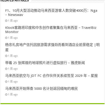
Related Articles
F1、10月大型活动推动马来西亚游客人数突破4000万：Nga
– Newswav
1 周 ago
Klook客路将印度和中东创作者聚集在马来西亚 – TravelBiz
Monitor
1 周 ago
杨忠礼房地产信托因旅游需求强劲而看到酒店业前景稳定 |明
星
1 周 ago
带着 25 张辉煌的地球照片进行虚拟旅行 – 雅虎新闻
1 周 ago
马来西亚航空与 JDT FC 合作伙伴关系续签至 2029 年 – 星报
1 周 ago
马来西亚开始筛查 5000 名计划返回缅甸的难民
1 周 ago