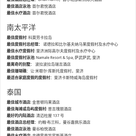
最佳酒店泳池
: 首尔君悦酒店
最佳水疗酒店
: 首尔君悦酒店
南太平洋
最佳度假村
: 科莫劳卡拉岛
最佳度假村总经理：
诺德拉和比尔基夫纳马莱度假村及水疗中心
最佳水疗度假村
: 斐济洲际高尔夫度假村及水疗中心
最佳度假村泳池
: Namale Resort & Spa, 萨武萨武, 斐济
最离奇的别墅
： 波拉波拉岛瑞吉酒店
最佳珊瑚礁
：让·米歇尔·库斯托度假村，斐济
最适合家庭度假的度假村
：斐济卡斯特威海岛度假村
泰国
最佳城市酒店
: 金普顿玛莱酒店
最佳海滩或岛屿度假村
: 普吉瑰丽酒店
最好的内陆酒店
: 清迈柱屋 137 号
最佳酒店总经理
：约翰·布兰科，曼谷嘉佩乐酒店
最佳酒店泳池
: 曼谷柏悦酒店
最佳水疗酒店
: 辛德霍恩凯宾斯基酒店