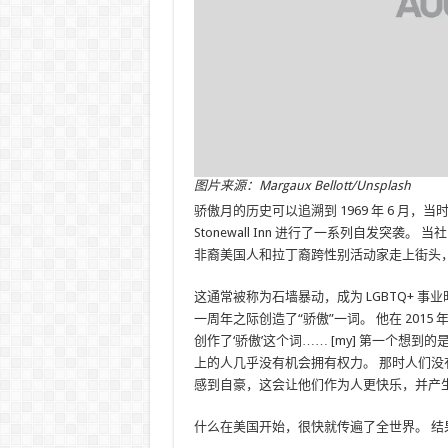
图片来源：Margaux Bellott/Unsplash
骄傲月的历史可以追溯到 1969 年 6 月，
Stonewall Inn 进行了一系列自发突袭。 
非裔美国人和拉丁裔跨性别活动家走上街头
这通常被称为石墙暴动，成为 LGBTQ+ 事业时间
一周年之际创造了“骄傲”一词。 他在 2015 年
创作了‘骄傲’这个词…… [my] 第一个想
上的人几乎没有机会拥有权力。 那时人们没
感到自豪，这会让他们作为人更快乐，并产
什么在美国开始，很快就传遍了全世界。 