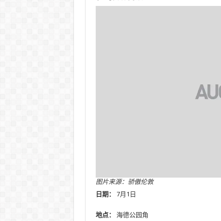
图片来源：骄傲伦敦
日期：
7月1日
地点：
海德公园角