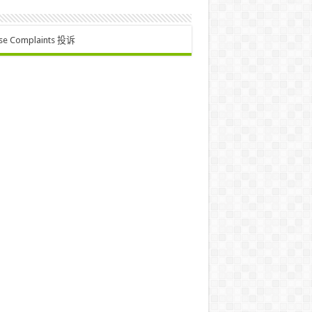
se Complaints 投诉