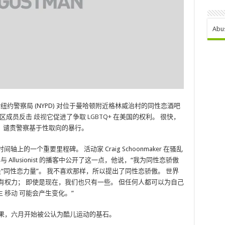
Abu
当时纽约警察局 (NYPD) 对位于曼哈顿附近格林威治村的同性恋酒吧
当社区成员反击
歧视
它促进了争取
LGBTQ+
在美国的权利。 很快，
，谴责警察基于性取向的暴行。
轴上的一个重要里程碑。 活动家 Craig Schoonmaker 在骚乱
与 Allusionist 的播客中公开了这一点，他说，“我为同性恋骄傲
到的是“同性恋力量”。 我不喜欢那样，所以提出了同性恋骄傲。 世界
有权力； 即使是现在，我们也只有一些。 但任何人都可以为自己
生
移动
可能会产生变化。”
结果，六月开始被公认为酷儿运动的基石。