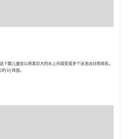
这个酷儿盛会以将其巨大的水上乐园变成多个泳池派对而闻名。
 DJ 阵容。