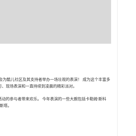
会为酷儿社区及其支持者举办一场壮观的表演！ 成为这个丰富多
行、现场表演和一直持续到凌晨的精彩派对。
动的参与者带来欢乐。 今年表演的一些大腕包括卡勒姆·斯科
科斯塔。