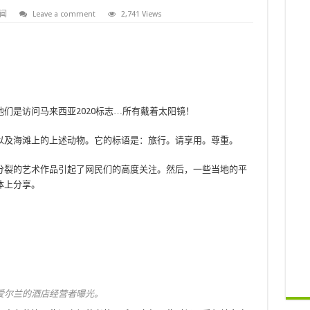
闻
Leave a comment
2,741 Views
们是访问马来西亚2020标志…所有戴着太阳镜！
以及海滩上的上述动物。它的标语是：旅行。请享用。尊重。
分裂的艺术作品引起了网民们的高度关注。然后，一些当地的平
体上分享。
爱尔兰的酒店经营者曝光。