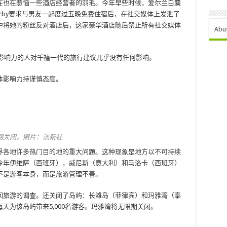
在也在惹恼一些酒店经营者的羽毛。今年早些时候，爱尔兰白麋
le Darby要求与男友一起度过五晚免费住宿后，在社交媒体上发泄了
中将她的粉丝反对酒店后，这家豪华酒店随后禁止所有社交媒体
Abu
，有影响力的人对千禧一代的旅行建议几乎没有任何影响。
体影响力持谨慎态度。
期关闭。照片：法新社
界各地许多热门目的地的重大问题。这种现象是地方以不可持续
今年伊维萨（西班牙），威尼斯（意大利）和马洛卡（西班牙）
不是游客本身，而是旅游管理不善。
回旅游的调查。还关闭了岛屿：长滩岛（菲律宾）和玛雅湾（泰
天为该岛屿带来5,000名游客。玛雅湾将无限期关闭。