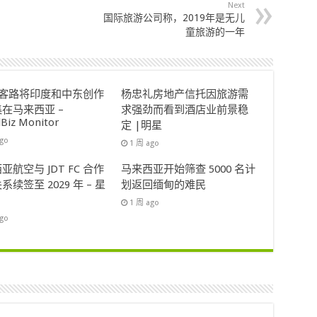
Next
国际旅游公司称，2019年是无儿
童旅游的一年
ok客路将印度和中东创作
杨忠礼房地产信托因旅游需
在马来西亚 –
求强劲而看到酒店业前景稳
lBiz Monitor
定 |明星
ago
1 周 ago
亚航空与 JDT FC 合作
马来西亚开始筛查 5000 名计
系续签至 2029 年 – 星
划返回缅甸的难民
1 周 ago
ago