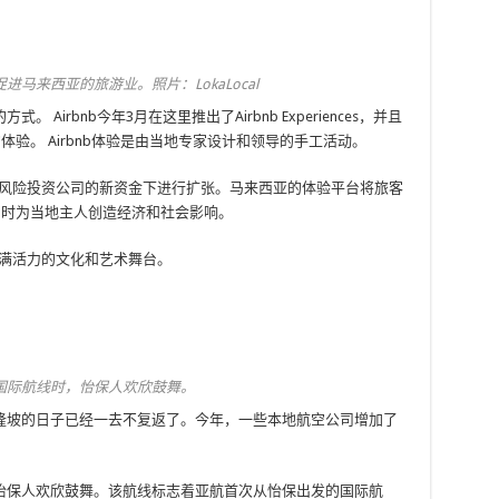
马来西亚的旅游业。照片：LokaLocal
irbnb今年3月在这里推出了Airbnb Experiences，并且
体验。 Airbnb体验是由当地专家设计和领导的手工活动。
在韩国风险投资公司的新资金下进行扩张。马来西亚的体验平台将旅客
同时为当地主人创造经济和社会影响。
亚充满活力的文化和艺术舞台。
国际航线时，怡保人欢欣鼓舞。
隆坡的日子已经一去不复返了。今年，一些本地航空公司增加了
怡保人欢欣鼓舞。该航线标志着亚航首次从怡保出发的国际航