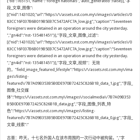
{"tid":165151,"name":"foreign nationals","auto_generated":false}],"字
段_文章_图像":
[{"nid":1431020,"url":"https:\/\/assets.nst.com.my\/images\/articles\/0
83CC16F037B6B019B5EB7C5472AFC7A_low.jpg","caption":"Seventeen
foreigners were detained in an operation around the city yesterday.
","gn4id":"nst-135481451"}],"字段_文章_图像_过滤":
[{"nid":1431020,"url":"https:\/\/assets.nst.com.my\/images\/articles\/0
83CC16F037B6B019B5EB7C5472AFC7A_low.jpg","caption":"Seventeen
foreigners were detained in an operation around the city yesterday.
","gn4id":"nst-135481451"}],"字段_文章_视频"：无效
的，"field_image_featured_lifestyle":"https:\/\/assets.nst.com.my\/ima
ges\/listing-
featured\/7B7A09B353B5B0DE970B72425C826B1B_data_1.jpg","字段_
图像_社交媒
体":"https:\/\/assets.nst.com.my\/images\/socialmedia\/7B7A09B353
B5B0DE970B72425C826B1B_data.jpg","字段_图像_列表_特
色":"https:\/\/assets.nst.com.my\/images\/listing-
featured\/7B7A09B353B5B0DE970B72425C826B1B_data_0.jpg","字段_
文章_线索":"
古晋：昨天，十七名外国人在该市周围的一次行动中被拘留。","字