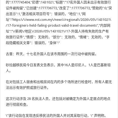
的":1777745404,"尼德":1431021,"标题":"17名外国人因未出示有效旅行
证件被拘留","已创建":1777736772,"改变了":1777736772,"赞助的":0,"突
出显示":1,"激活相关项目符号"：错误的，"地位":1,"网
址":"https:\/\/www.nst.com.my\/news\/regional\/2026\/05\/1431021\
/17-foreigners-held-failing-product-valid-travel-documents","内部网
址":"\/新闻\/地区\/2026\/05\/1431021\/17-外国人持有失败的生产有
效旅行证件","情感"：无效的，"部分"：无效的，"情绪"：无效的，"字
段隐藏相关文章"：错误的，"身体":"
古晋：昨天，十七名外国人在该市周围的一次行动中被拘留。
砂拉越移民局今日发表文告表示，其中16人是印尼人，1人是巴基斯坦
人。
在对包括工人宿舍和出租房间在内的多个场所进行检查时，所有人都无
法出示有效护照或旅行证件。
这次行动涉及 28 名执法人员，还包括对被确定为外国人定居点的地点
进行彻底检查。
\"该行动旨在发现违反移民法的外国人并对其采取行动，\" 声明称。