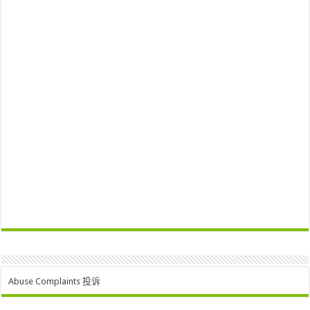
Abuse Complaints 投诉