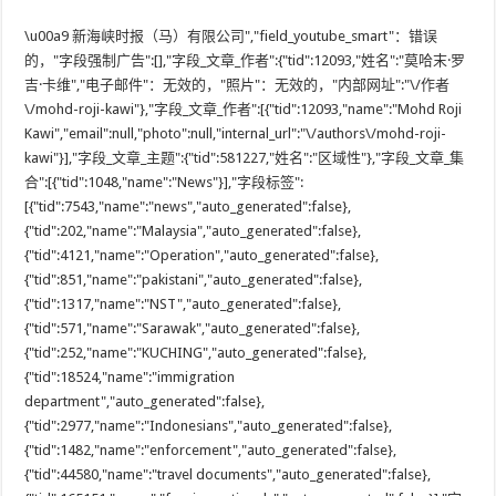
\u00a9 新海峡时报（马）有限公司","field_youtube_smart"：错误
的，"字段强制广告":[],"字段_文章_作者":{"tid":12093,"姓名":"莫哈末·罗
吉·卡维","电子邮件"：无效的，"照片"：无效的，"内部网址":"\/作者
\/mohd-roji-kawi"},"字段_文章_作者":[{"tid":12093,"name":"Mohd Roji
Kawi","email":null,"photo":null,"internal_url":"\/authors\/mohd-roji-
kawi"}],"字段_文章_主题":{"tid":581227,"姓名":"区域性"},"字段_文章_集
合":[{"tid":1048,"name":"News"}],"字段标签":
[{"tid":7543,"name":"news","auto_generated":false},
{"tid":202,"name":"Malaysia","auto_generated":false},
{"tid":4121,"name":"Operation","auto_generated":false},
{"tid":851,"name":"pakistani","auto_generated":false},
{"tid":1317,"name":"NST","auto_generated":false},
{"tid":571,"name":"Sarawak","auto_generated":false},
{"tid":252,"name":"KUCHING","auto_generated":false},
{"tid":18524,"name":"immigration
department","auto_generated":false},
{"tid":2977,"name":"Indonesians","auto_generated":false},
{"tid":1482,"name":"enforcement","auto_generated":false},
{"tid":44580,"name":"travel documents","auto_generated":false},