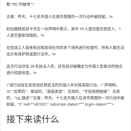
数":90,"内联体":"
古晋：昨天，十七名外国人在城市周围的一次行动中被拘留。\n
砂拉越移民局今天在一份声明中表示，其中 16 人是印度尼西亚人，1
人是巴基斯坦国民。\n
在包括工人宿舍和出租房间在内的多个场所进行检查时，所有人都无法
出示有效护照或旅行证件。\n
这次行动涉及 28 名执法人员，还包括对被确定为外国人定居点的地点
进行彻底检查。\n
\"该行动旨在发现违反移民法的外国人并对其采取行动，\" 声明称。
\n","优质的"：错误的，"高级类型"：无效的，"字段视频链接"：无效
的，"og_描述":"古晋：昨天，十七名外国人在该市周围的一次行动中被
拘留。"}” :nid=”1431021″ :subscript-status=””” :login-status=”””>
接下来读什么